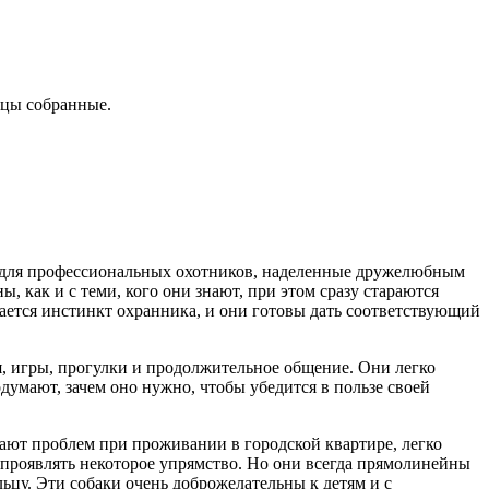
ьцы собранные.
 для профессиональных охотников, наделенные дружелюбным
 как и с теми, кого они знают, при этом сразу стараются
чается инстинкт охранника, и они готовы дать соответствующий
я, игры, прогулки и продолжительное общение. Они легко
думают, зачем оно нужно, чтобы убедится в пользе своей
ают проблем при проживании в городской квартире, легко
 проявлять некоторое упрямство. Но они всегда прямолинейны
льцу. Эти собаки очень доброжелательны к детям и с