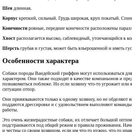
Шея
длинная.
Корпус
крепкий, сильный. Грудь широкая, круп покатый. Спин
Конечности
ровные, передние конечности расположены паралле
Хвост
располагается высоко, саблевидный, утончающийся к ко
Шерсть
грубая и густая, может быть взъерошенной и иметь гу
Особенности характера
Собаки породы Вандейский гриффон могут использоваться дл
характером. Они также подходят в качестве компаньонов и пре
познакомиться поближе. Но если хозяину что-то угрожает или 
ситуации отпор.
Они привязываются только к одному хозяину, но не обделяют 
поддаются дрессировке и с удовольствием выполняют команды –
работы.
Это очень жизнерадостные собаки, их отличает большой оптим
подстраиваются под общий режим и правила проживания. Нач
и честны со своим хозяином, если им что-то нужно, что-то нрав