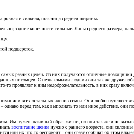
а ровная и сильная, поясница средней ширины.
льно; задние конечности сильные. Лапы среднего размера, пал
нцу.
стой подшерсток.
я самых разных целей. Из них получаются отличные помощники
данных питомцев. С незнакомыми людьми они так же дружелюбны,
кто-то проявляет к ним недоброжелательность, в них сразу вклю
вниманием всех остальных членов семьи. Они любят путешестви
 однако перед тем, как выполнять то или иное действие, они по
изм. Им нужен активный образ жизни, но они так же и не вызыв
инать
воспитание щенка
нужно с раннего возраста, они склонны
ится или их что-то беспокоит – они сразу сообщат об этом владе