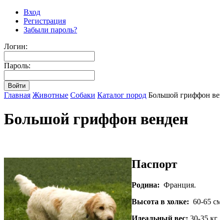
Вход
Регистрация
Забыли пароль?
Логин:
Пароль:
Главная
Животные
Собаки
Каталог пород
Большой гриффон ве
Большой гриффон венден
Паспорт
Родина:
Франция.
Высота в холке:
60-65 см
Идеальный вес:
30-35 кг.