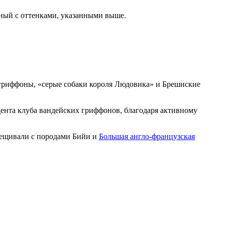
тный с оттенками, указанными выше.
 гриффоны, «серые собаки короля Людовика» и Брешиские
дента клуба вандейских гриффонов, благодаря активному
рещивали с породами Бийи и
Большая англо-французская