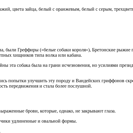
жий, цвета зайца, белый с оранжевым, белый с серым, трехцве
а, были Греффиры («белые собаки короля»), Бретонские рыжие
упных хищников типа волка или кабана.
йны эта собака была на грани исчезновения, но усилиями прези
лись попытки улучшить эту породу и Вандейских гриффонов ск
рость передвижения и стала более послушной.
ыраженные брови, которые, однако, не закрывают глаза.
нчики удлиненные и овальной формы.
.