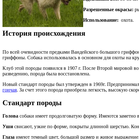
Разрешенные окрасы:
ры
Использование:
охота.
История происхождения
По всей очевидности предками Вандейского большого гриффон
гриффоны. Собака использовалась в основном для охоты на кр
Клуб этой породы появился в 1907 г. После Второй мировой во
разведению, порода была восстановлена.
Новый стандарт породы был утвержден в 1969г. Предпринима
гончая
. За счет этого порода приобрела легкость, высокую ско
Стандарт породы
Голова
собаки имеет продолговатую форму. Имеются заметно в
Уши
свисают, узкие по форме, покрыты длинной шерстью. Ко
Глаза
имеют темный цвет, большой размер и живое выражение