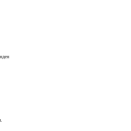
нден
.