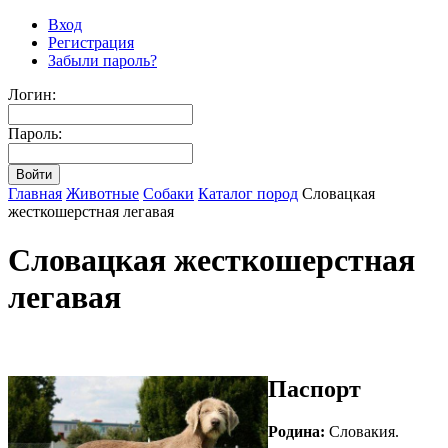
Вход
Регистрация
Забыли пароль?
Логин:
Пароль:
Главная
Животные
Собаки
Каталог пород
Словацкая
жесткошерстная легавая
Словацкая жесткошерстная
легавая
Паспорт
Родина:
Словакия.