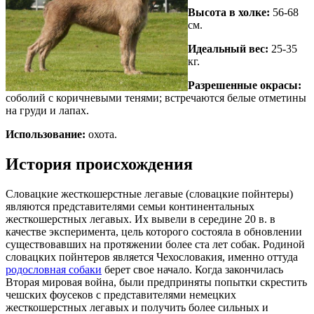
Высота в холке:
56-68
см.
Идеальный вес:
25-35
кг.
Разрешенные окрасы:
соболий с коричневыми тенями; встречаются белые отметины
на груди и лапах.
Использование:
охота.
История происхождения
Словацкие жесткошерстные легавые (словацкие пойнтеры)
являются представителями семьи континентальных
жесткошерстных легавых. Их вывели в середине 20 в. в
качестве эксперимента, цель которого состояла в обновлении
существовавших на протяжении более ста лет собак. Родиной
словацких пойнтеров является Чехословакия, именно оттуда
родословная собаки
берет свое начало. Когда закончилась
Вторая мировая война, были предприняты попытки скрестить
чешских фоусеков с представителями немецких
жесткошерстных легавых и получить более сильных и