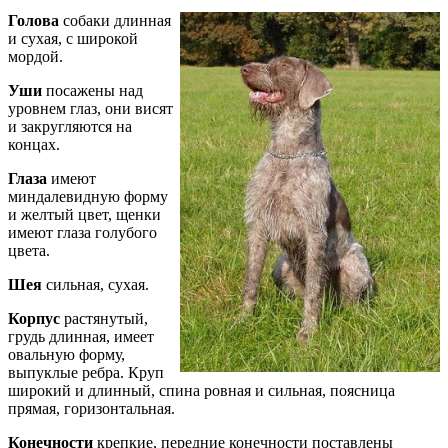
Голова
собаки длинная
и сухая, с широкой
мордой.
Уши
посажены над
уровнем глаз, они висят
и закругляются на
концах.
Глаза
имеют
миндалевидную форму
и желтый цвет, щенки
имеют глаза голубого
цвета.
Шея
сильная, сухая.
Корпус
растянутый,
грудь длинная, имеет
овальную форму,
выпуклые ребра. Круп
широкий и длинный, спина ровная и сильная, поясница
прямая, горизонтальная.
Конечности
крепкие, передние конечности поставлены