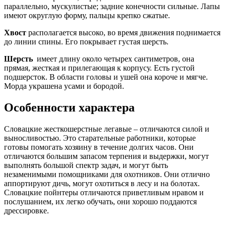
параллельно, мускулистые; задние конечности сильные. Лапы
имеют округлую форму, пальцы крепко сжатые.
Хвост
располагается высоко, во время движения поднимается
до линии спины. Его покрывает густая шерсть.
Шерсть
имеет длину около четырех сантиметров, она
прямая, жесткая и прилегающая к корпусу. Есть густой
подшерсток. В области головы и ушей она короче и мягче.
Морда украшена усами и бородой.
Особенности характера
Словацкие жесткошерстные легавые – отличаются силой и
выносливостью. Это старательные работники, которые
готовы помогать хозяину в течение долгих часов. Они
отличаются большим запасом терпения и выдержки, могут
выполнять большой спектр задач, и могут быть
незаменимыми помощниками для охотников. Они отлично
аппортируют дичь, могут охотиться в лесу и на болотах.
Словацкие пойнтеры отличаются приветливым нравом и
послушанием, их легко обучать, они хорошо поддаются
дрессировке.