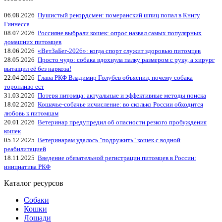
06.08.2026
Пушистый рекордсмен: померанский шпиц попал в Книгу
Гиннесса
08.07.2026
Россияне выбрали кошек: опрос назвал самых популярных
домашних питомцев
18.06.2026
«ВетЗаБег‑2026»: когда спорт служит здоровью питомцев
28.05.2026
Просто чудо: собака вдохнула палку размером с руку, а хирург
вытащил её без наркоза!
22.04.2026
Глава РКФ Владимир Голубев объяснил, почему собака
торопливо ест
31.03.2026
Потеря питомца: актуальные и эффективные методы поиска
18.02.2026
Кошачье-собачье исчисление: во сколько России обходится
любовь к питомцам
20.01.2026
Ветеринар предупредил об опасности резкого пробуждения
кошек
05.12.2025
Ветеринарам удалось "подружить" кошек с водной
реабилитацией
18.11.2025
Введение обязательной регистрации питомцев в России:
инициатива РКФ
Каталог ресурсов
Собаки
Кошки
Лошади