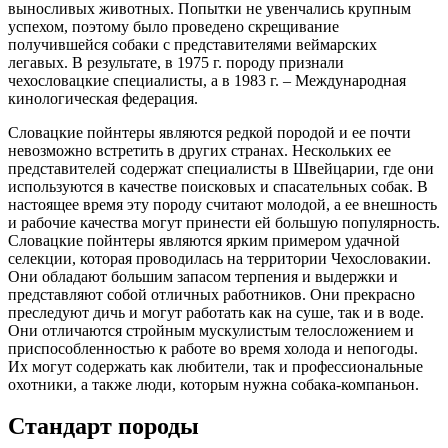
выносливых животных. Попытки не увенчались крупным
успехом, поэтому было проведено скрещивание
получившейся собаки с представителями веймарских
легавых. В результате, в 1975 г. породу признали
чехословацкие специалисты, а в 1983 г. – Международная
кинологическая федерация.
Словацкие пойнтеры являются редкой породой и ее почти
невозможно встретить в других странах. Нескольких ее
представителей содержат специалисты в Швейцарии, где они
используются в качестве поисковых и спасательных собак. В
настоящее время эту породу считают молодой, а ее внешность
и рабочие качества могут принести ей большую популярность.
Словацкие пойнтеры являются ярким примером удачной
селекции, которая проводилась на территории Чехословакии.
Они обладают большим запасом терпения и выдержки и
представляют собой отличных работников. Они прекрасно
преследуют дичь и могут работать как на суше, так и в воде.
Они отличаются стройным мускулистым телосложением и
приспособленностью к работе во время холода и непогоды.
Их могут содержать как любители, так и профессиональные
охотники, а также люди, которым нужна собака-компаньон.
Стандарт породы