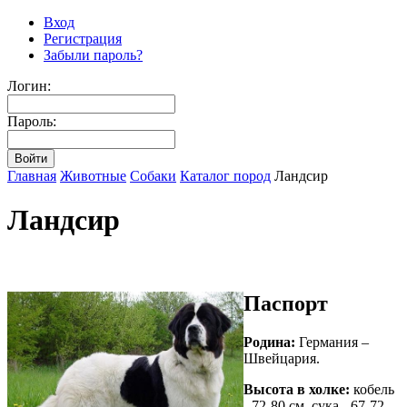
Вход
Регистрация
Забыли пароль?
Логин:
Пароль:
Главная
Животные
Собаки
Каталог пород
Ландсир
Ландсир
Паспорт
Родина:
Германия –
Швейцария.
Высота в холке:
кобель
- 72-80 см, сука - 67-72