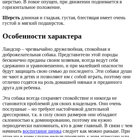
шерстью. В покое опущен, при движении поднимается в
горизонтальное положение.
Шерсть
длинная и гладкая, густая, блестящая имеет очень
густой и мягкий подшерсток.
Особенности характера
Ландсир – чрезвычайно дружелюбная, спокойная и
доброжелательная собака. Представители этой породы
бесконечно преданы своим хозяевам, всегда ведут себя
сдержанно и уравновешенно, и при малейшей опасности
будут защищать свою семью до последнего. Эти собаки души
не чают в детях и позволяют им с собой играть, поэтому они
отлично годятся на роль домашней няньки и преданного
друга для ребенка.
Эта собака всегда сохраняет спокойствие и никогда не
становится проблемой для своих владельцев. Они очень
послушные – но требуют настойчивой длительной
дрессировки, т.к. в силу своих размеров они обладают
склонностью к доминированию, поэтому им нужно
периодически напоминать, кто в доме главный. В связи с чем
начинать
воспитание щенка
следует как можно раньше. При
этом ни в коем случае нельзя проявлять к ним агрессию или