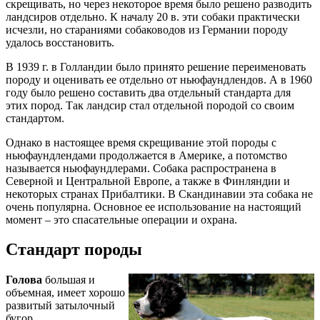
скрещивать, но через некоторое время было решено разводить
ландсиров отдельно. К началу 20 в. эти собаки практически
исчезли, но стараниями собаководов из Германии породу
удалось восстановить.
В 1939 г. в Голландии было принято решение переименовать
породу и оценивать ее отдельно от ньюфаундлендов. А в 1960
году было решено составить два отдельный стандарта для
этих пород. Так ландсир стал отдельной породой со своим
стандартом.
Однако в настоящее время скрещивание этой породы с
ньюфаундлендами продолжается в Америке, а потомство
называется ньюфаундлерами. Собака распространена в
Северной и Центральной Европе, а также в Финляндии и
некоторых странах Прибалтики. В Скандинавии эта собака не
очень популярна. Основное ее использование на настоящий
момент – это спасательные операции и охрана.
Стандарт породы
Голова
большая и
объемная, имеет хорошо
развитый затылочный
бугор.