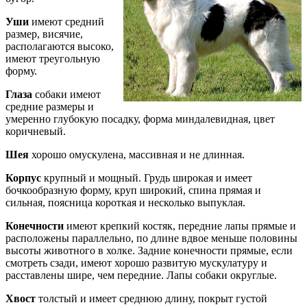
Уши
имеют средний
размер, висячие,
располагаются высоко,
имеют треугольную
форму.
Глаза
собаки имеют
средние размеры и
умеренно глубокую посадку, форма миндалевидная, цвет
коричневый.
Шея
хорошо омускулена, массивная и не длинная.
Корпус
крупный и мощный. Грудь широкая и имеет
бочкообразную форму, круп широкий, спина прямая и
сильная, поясница короткая и несколько выпуклая.
Конечности
имеют крепкий костяк, передние лапы прямые и
расположены параллельно, по длине вдвое меньше половины
высоты животного в холке. Задние конечности прямые, если
смотреть сзади, имеют хорошо развитую мускулатуру и
расставлены шире, чем передние. Лапы собаки округлые.
Хвост
толстый и имеет среднюю длину, покрыт густой