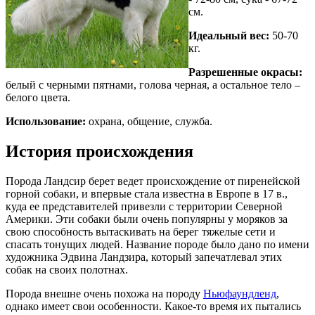
см.
Идеальный вес:
50-70
кг.
Разрешенные окрасы:
белый с черными пятнами, голова черная, а остальное тело –
белого цвета.
Использование:
охрана, общение, служба.
История происхождения
Порода Ландсир берет ведет происхождение от пиренейской
горной собаки, и впервые стала известна в Европе в 17 в.,
куда ее представителей привезли с территории Северной
Америки. Эти собаки были очень популярны у моряков за
свою способность вытаскивать на берег тяжелые сети и
спасать тонущих людей. Название породе было дано по имени
художника Эдвина Ландзира, который запечатлевал этих
собак на своих полотнах.
Порода внешне очень похожа на породу
Ньюфаундленд
,
однако имеет свои особенности. Какое-то время их пытались