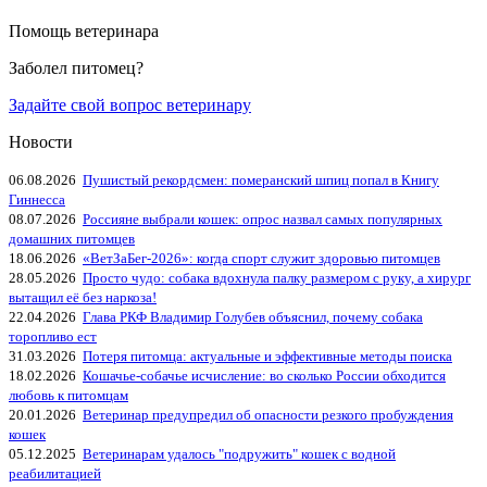
Помощь ветеринара
Заболел питомец?
Задайте свой вопрос ветеринару
Новости
06.08.2026
Пушистый рекордсмен: померанский шпиц попал в Книгу
Гиннесса
08.07.2026
Россияне выбрали кошек: опрос назвал самых популярных
домашних питомцев
18.06.2026
«ВетЗаБег‑2026»: когда спорт служит здоровью питомцев
28.05.2026
Просто чудо: собака вдохнула палку размером с руку, а хирург
вытащил её без наркоза!
22.04.2026
Глава РКФ Владимир Голубев объяснил, почему собака
торопливо ест
31.03.2026
Потеря питомца: актуальные и эффективные методы поиска
18.02.2026
Кошачье-собачье исчисление: во сколько России обходится
любовь к питомцам
20.01.2026
Ветеринар предупредил об опасности резкого пробуждения
кошек
05.12.2025
Ветеринарам удалось "подружить" кошек с водной
реабилитацией