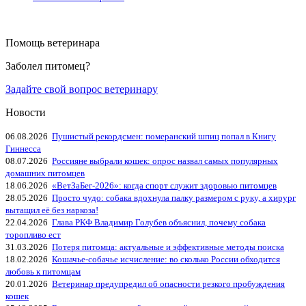
Помощь ветеринара
Заболел питомец?
Задайте свой вопрос ветеринару
Новости
06.08.2026
Пушистый рекордсмен: померанский шпиц попал в Книгу
Гиннесса
08.07.2026
Россияне выбрали кошек: опрос назвал самых популярных
домашних питомцев
18.06.2026
«ВетЗаБег‑2026»: когда спорт служит здоровью питомцев
28.05.2026
Просто чудо: собака вдохнула палку размером с руку, а хирург
вытащил её без наркоза!
22.04.2026
Глава РКФ Владимир Голубев объяснил, почему собака
торопливо ест
31.03.2026
Потеря питомца: актуальные и эффективные методы поиска
18.02.2026
Кошачье-собачье исчисление: во сколько России обходится
любовь к питомцам
20.01.2026
Ветеринар предупредил об опасности резкого пробуждения
кошек