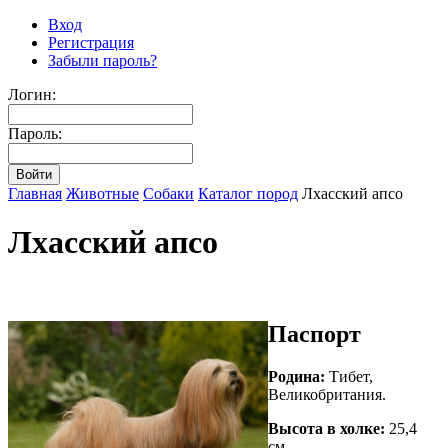
Вход
Регистрация
Забыли пароль?
Логин:
Пароль:
Главная
Животные
Собаки
Каталог пород
Лхасский апсо
Лхасский апсо
Паспорт
Родина:
Тибет,
Великобритания.
Высота в холке:
25,4
см.