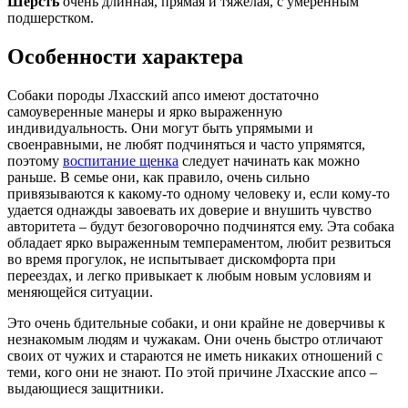
Шерсть
очень длинная, прямая и тяжелая, с умеренным
подшерстком.
Особенности характера
Собаки породы Лхасский апсо имеют достаточно
самоуверенные манеры и ярко выраженную
индивидуальность. Они могут быть упрямыми и
своенравными, не любят подчиняться и часто упрямятся,
поэтому
воспитание щенка
следует начинать как можно
раньше. В семье они, как правило, очень сильно
привязываются к какому-то одному человеку и, если кому-то
удается однажды завоевать их доверие и внушить чувство
авторитета – будут безоговорочно подчинятся ему. Эта собака
обладает ярко выраженным темпераментом, любит резвиться
во время прогулок, не испытывает дискомфорта при
переездах, и легко привыкает к любым новым условиям и
меняющейся ситуации.
Это очень бдительные собаки, и они крайне не доверчивы к
незнакомым людям и чужакам. Они очень быстро отличают
своих от чужих и стараются не иметь никаких отношений с
теми, кого они не знают. По этой причине Лхасские апсо –
выдающиеся защитники.