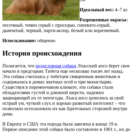
Идеальный вес:
4–7 кг.
Разрешенные окрасы:
песочный, темно серый с проседью, синевато-серый,
дымчатый, черный, парти-колор, белый или коричневый.
Использование:
общение.
История происхождения
Полагается, что
родословная собаки
Лхасский апсо берет свое
начало в предгорьях Тибета еще несколько тысяч лет назад.
Эта собака считалась у тибетцев священным животным и
содержалась в домах знатных особ и при монастырях.
Существуя в переменчивом климате, эти собаки стали
обладателями густой и длинной шерсти, надежно
защищающей их от непогоды. Лхаса апсо ценились за свой
острый ум, чуткий слух и хорошо развитый интеллект – что
позволяло использовать их как бдительных сторожей внутри
дома.
В Европу и США эта порода была завезена в конце 19 в.
Первое описание этой собаки было составлено в 1901 г., но до