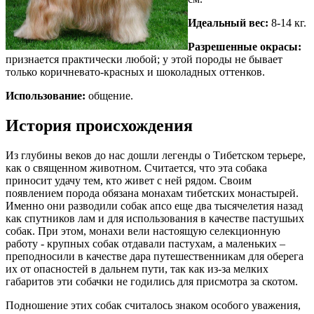
Идеальный вес:
8-14 кг.
Разрешенные окрасы:
признается практически любой; у этой породы не бывает
только коричневато-красных и шоколадных оттенков.
Использование:
общение.
История происхождения
Из глубины веков до нас дошли легенды о Тибетском терьере,
как о священном животном. Считается, что эта собака
приносит удачу тем, кто живет с ней рядом. Своим
появлением порода обязана монахам тибетских монастырей.
Именно они разводили собак апсо еще два тысячелетия назад
как спутников лам и для использования в качестве пастушьих
собак. При этом, монахи вели настоящую селекционную
работу - крупных собак отдавали пастухам, а маленьких –
преподносили в качестве дара путешественникам для оберега
их от опасностей в дальнем пути, так как из-за мелких
габаритов эти собачки не годились для присмотра за скотом.
Подношение этих собак считалось знаком особого уважения,