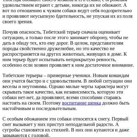
удовольствием играют с детьми, никогда их не обижают. А
вот по отношению к чужим собаки ведут себя подозрительно
и проявляют неусыпную бдительность, не упуская их из поля
своего зрения.
Почуяв опасность, Тибетский терьер сначала оценивает
ситуацию, а только после этого занимает оборону, чтобы не
дать в обиду тех, кто ему дорог. В целом, представителям
породы свойственно дружелюбие, но это качество не
распространяется на других животных, живущих в доме. К
ним терьер будет испытывать неприкрытую ревность,
особенно если хозяин проявляет к ним достаточное внимание.
Тибетские терьеры – примерные ученики. Новым командам
они учатся быстро и с удовольствием. В любой ситуации они
веселы и неутомимы. Однако милые черты характера могут
скрывать такое качество, как независимость, которую эти
собаки нет-нет, да проявляют, всеми способами стараясь
настоять на своем. Поэтому
воспитание щенка
должно быть
настойчивым и последовательным.
С особым обожанием эти собаки относятся к снегу. Первый
снег вызывает у них приступ неподдельной радости. А
сугробы становятся их стихией. В них они купаются и даже
зарываются с головой.