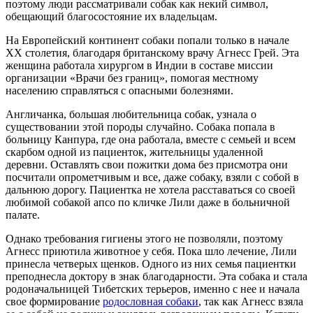
поэтому люди рассматривали собак как некий символ,
обещающий благосостояние их владельцам.
На Европейский континент собаки попали только в начале
ХХ столетия, благодаря британскому врачу Агнесс Грей. Эта
женщина работала хирургом в Индии в составе миссии
организации «Врачи без границ», помогая местному
населению справляться с опасными болезнями.
Англичанка, большая любительница собак, узнала о
существовании этой породы случайно. Собака попала в
больницу Канпура, где она работала, вместе с семьей и всем
скарбом одной из пациенток, жительницы удаленной
деревни. Оставлять свои пожитки дома без присмотра они
посчитали опрометчивым и все, даже собаку, взяли с собой в
дальнюю дорогу. Пациентка не хотела расставаться со своей
любимой собакой апсо по кличке Лили даже в больничной
палате.
Однако требования гигиены этого не позволяли, поэтому
Агнесс приютила животное у себя. Пока шло лечение, Лили
принесла четверых щенков. Одного из них семья пациентки
преподнесла доктору в знак благодарности. Эта собака и стала
родоначальницей Тибетских терьеров, именно с нее и начала
свое формирование
родословная собаки
, так как Агнесс взяла