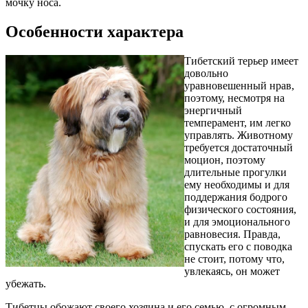
мочку носа.
Особенности характера
Тибетский терьер имеет
довольно
уравновешенный нрав,
поэтому, несмотря на
энергичный
темперамент, им легко
управлять. Животному
требуется достаточный
моцион, поэтому
длительные прогулки
ему необходимы и для
поддержания бодрого
физического состояния,
и для эмоционального
равновесия. Правда,
спускать его с поводка
не стоит, потому что,
увлекаясь, он может
убежать.
Тибетцы обожают своего хозяина и его семью, с огромным