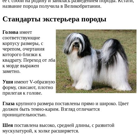
ее с собой на родину и занялась разведением породы. Кстати,
название порода получила в Великобритании.
Стандарты экстерьера породы
Голова
имеет
соответствующие
корпусу размеры, с
черепом, очертания
которого близки к
квадрату. Переход от лба
к морде выражен
заметно.
Уши
имеют V-образную
форму, свисают, плотно
прилегая к голове.
Глаза
крупного размера поставлены прямо и широко. Цвет
должен быть темно-карим. Взгляд отличается
проницательностью.
Шея
поставлена высоко, средней длины, с развитой
мускулатурой, к холке расширяется.