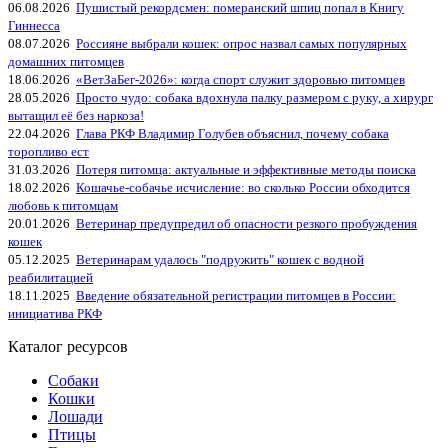
06.08.2026
Пушистый рекордсмен: померанский шпиц попал в Книгу
Гиннесса
08.07.2026
Россияне выбрали кошек: опрос назвал самых популярных
домашних питомцев
18.06.2026
«ВетЗаБег‑2026»: когда спорт служит здоровью питомцев
28.05.2026
Просто чудо: собака вдохнула палку размером с руку, а хирург
вытащил её без наркоза!
22.04.2026
Глава РКФ Владимир Голубев объяснил, почему собака
торопливо ест
31.03.2026
Потеря питомца: актуальные и эффективные методы поиска
18.02.2026
Кошачье-собачье исчисление: во сколько России обходится
любовь к питомцам
20.01.2026
Ветеринар предупредил об опасности резкого пробуждения
кошек
05.12.2025
Ветеринарам удалось "подружить" кошек с водной
реабилитацией
18.11.2025
Введение обязательной регистрации питомцев в России:
инициатива РКФ
Каталог ресурсов
Собаки
Кошки
Лошади
Птицы