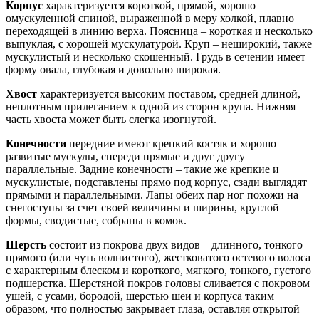
Корпус
характеризуется короткой, прямой, хорошо
омускуленной спиной, выраженной в меру холкой, плавно
переходящей в линию верха. Поясница – короткая и несколько
выпуклая, с хорошей мускулатурой. Круп – неширокий, также
мускулистый и несколько скошенный. Грудь в сечении имеет
форму овала, глубокая и довольно широкая.
Хвост
характеризуется высоким поставом, средней длиной,
неплотным прилеганием к одной из сторон крупа. Нижняя
часть хвоста может быть слегка изогнутой.
Конечности
передние имеют крепкий костяк и хорошо
развитые мускулы, спереди прямые и друг другу
параллельные. Задние конечности – такие же крепкие и
мускулистые, подставлены прямо под корпус, сзади выглядят
прямыми и параллельными. Лапы обеих пар ног похожи на
снегоступы за счет своей величины и ширины, круглой
формы, сводистые, собраны в комок.
Шерсть
состоит из покрова двух видов – длинного, тонкого
прямого (или чуть волнистого), жестковатого остевого волоса
с характерным блеском и короткого, мягкого, тонкого, густого
подшерстка. Шерстяной покров головы сливается с покровом
ушей, с усами, бородой, шерстью шеи и корпуса таким
образом, что полностью закрывает глаза, оставляя открытой