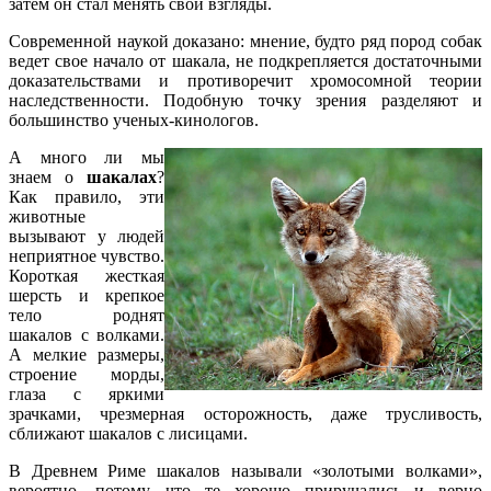
затем он стал менять свои взгляды.
Современной наукой доказано: мнение, будто ряд пород собак
ведет свое начало от шакала, не подкрепляется достаточными
доказательствами и противоречит хромосомной теории
наследственности. Подобную точку зрения разделяют и
большинство ученых-кинологов.
А много ли мы
знаем о
шакалах
?
Как правило, эти
животные
вызывают у людей
неприятное чувство.
Короткая жесткая
шерсть и крепкое
тело роднят
шакалов с волками.
А мелкие размеры,
строение морды,
глаза с яркими
зрачками, чрезмерная осторожность, даже трусливость,
сближают шакалов с лисицами.
В Древнем Риме шакалов называли «золотыми волками»,
вероятно, потому, что те хорошо приручались и верно