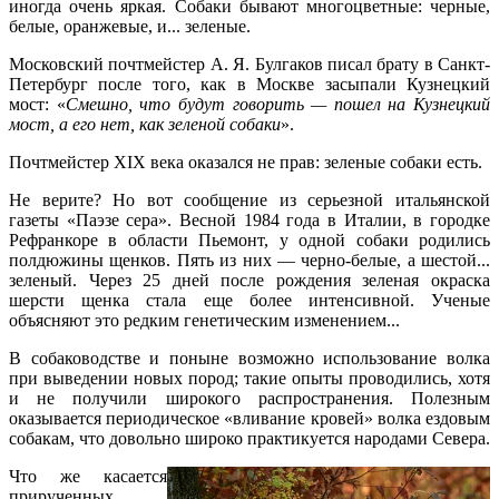
иногда очень яркая. Собаки бывают многоцветные: черные,
белые, оранжевые, и... зеленые.
Московский почтмейстер А. Я. Булгаков писал брату в Санкт-
Петербург после того, как в Москве засыпали Кузнецкий
мост: «
Смешно, что будут говорить — пошел на Кузнецкий
мост, а его нет, как зеленой собаки
».
Почтмейстер XIX века оказался не прав: зеленые собаки есть.
Не верите? Но вот сообщение из серьезной итальянской
газеты «Паэзе сера». Весной 1984 года в Италии, в городке
Рефранкоре в области Пьемонт, у одной собаки родились
полдюжины щенков. Пять из них — черно-белые, а шестой...
зеленый. Через 25 дней после рождения зеленая окраска
шерсти щенка стала еще более интенсивной. Ученые
объясняют это редким генетическим изменением...
В собаководстве и поныне возможно использование волка
при выведении новых пород; такие опыты проводились, хотя
и не получили широкого распространения. Полезным
оказывается периодическое «вливание кровей» волка ездовым
собакам, что довольно широко практикуется народами Севера.
Что же касается
прирученных