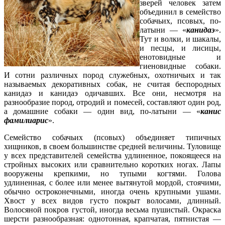
зверей человек затем
объединил в семейство
собачьих, псовых, по-
латыни — «
канидаэ
».
Тут и волки, и шакалы,
и песцы, и лисицы,
енотовидные и
гиеновидные собаки.
И сотни различных пород служебных, охотничьих и так
называемых декоративных собак, не считая беспородных
канидаэ и канидаэ одичавших. Все они, несмотря на
разнообразие пород, отродий и помесей, составляют один род,
а домашние собаки — один вид, по-латыни — «
канис
фамилиарис
».
Семейство собачьих (псовых) объединяет типичных
хищников, в своем большинстве средней величины. Туловище
у всех представителей семейства удлиненное, покоящееся на
стройных высоких или сравнительно коротких ногах. Лапы
вооружены крепкими, но тупыми когтями. Голова
удлиненная, с более или менее вытянутой мордой, стоячими,
обычно остроконечными, иногда очень крупными ушами.
Хвост у всех видов густо покрыт волосами, длинный.
Волосяной покров густой, иногда весьма пушистый. Окраска
шерсти разнообразная: однотонная, крапчатая, пятнистая —