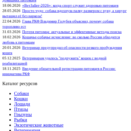
домашних питомцев
18.06.2026
«ВетЗаБег‑2026»: когда спорт служит здоровью питомцев
28.05.2026
Просто чудо: собака вдохнула палку размером с руку, а хирург
вытащил её без наркоза!
22.04.2026
Глава РКФ Владимир Голубев объяснил, почему собака
торопливо ест
31.03.2026
Потеря питомца: актуальные и эффективные методы поиска
18.02.2026
Кошачье-собачье исчисление: во сколько России обходится
любовь к питомцам
20.01.2026
Ветеринар предупредил об опасности резкого пробуждения
кошек
05.12.2025
Ветеринарам удалось "подружить" кошек с водной
реабилитацией
18.11.2025
Введение обязательной регистрации питомцев в России:
инициатива РКФ
Каталог ресурсов
Собаки
Кошки
Лошади
Птицы
Грызуны
Рыбки
Экзотические животные
Ветеринария