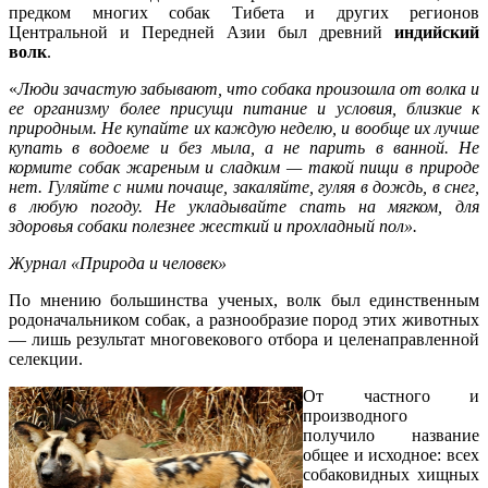
предком многих собак Тибета и других регионов
Центральной и Передней Азии был древний
индийский
волк
.
«
Люди зачастую забывают, что собака произошла от волка и
ее организму более присущи питание и условия, близкие к
природным. Не купайте их каждую неделю, и вообще их лучше
купать в водоеме и без мыла, а не парить в ванной. Не
кормите собак жареным и сладким — такой пищи в природе
нет. Гуляйте с ними почаще, закаляйте, гуляя в дождь, в снег,
в любую погоду. Не укладывайте спать на мягком, для
здоровья собаки полезнее жесткий и прохладный пол».
Журнал «Природа и человек»
По мнению большинства ученых, волк был единственным
родоначальником собак, а разнообразие пород этих животных
— лишь результат многовекового отбора и целенаправленной
селекции.
От частного и
производного
получило название
общее и исходное: всех
собаковидных хищных