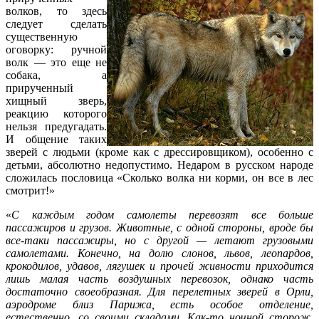
волков, то здесь
следует сделать
существенную
оговорку: ручной
волк — это еще не
собака, а
прирученный
хищный зверь,
реакцию которого
нельзя предугадать.
И общение таких
зверей с людьми (кроме как с дрессировщиком), особенно с
детьми, абсолютно недопустимо. Недаром в русском народе
сложилась пословица «Сколько волка ни корми, он все в лес
смотрит!»
«
С каждым годом самолеты перевозят все больше
пассажиров и грузов. Животные, с одной стороны, вроде бы
все-таки пассажиры, но с другой — летают грузовыми
самолетами. Конечно, на долю слонов, львов, леопардов,
крокодилов, удавов, лягушек и прочей живности приходится
лишь малая часть воздушных перевозок, однако часть
достаточно своеобразная. Для перелетных зверей в Орли,
аэродроме близ Парижа, есть особое отделение,
естественно, со своими складами. Как-то ночной сторож,