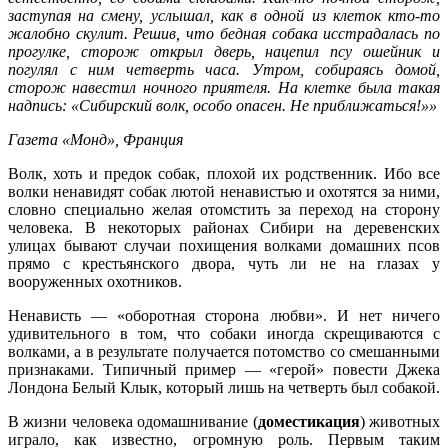
заступая на смену, услышал, как в одной из клеток кто-то
жалобно скулит. Решив, что бедная собака исстрадалась по
прогулке, сторож открыл дверь, нацепил псу ошейник и
погулял с ним четверть часа. Утром, собираясь домой,
сторож навестил ночного приятеля. На клетке была такая
надпись: «Сибирский волк, особо опасен. Не приближаться!»»
Газета «Монд», Франция
Волк, хоть и предок собак, плохой их родственник. Ибо все
волки ненавидят собак лютой ненавистью и охотятся за ними,
словно специально желая отомстить за переход на сторону
человека. В некоторых районах Сибири на деревенских
улицах бывают случаи похищения волками домашних псов
прямо с крестьянского двора, чуть ли не на глазах у
вооруженных охотников.
Ненависть — «оборотная сторона любви». И нет ничего
удивительного в том, что собаки иногда скрещиваются с
волками, а в результате получается потомство со смешанными
признаками. Типичный пример — «герой» повести Джека
Лондона Белый Клык, который лишь на четверть был собакой.
В жизни человека одомашнивание (
доместикация
) животных
играло, как известно, огромную роль. Первым таким