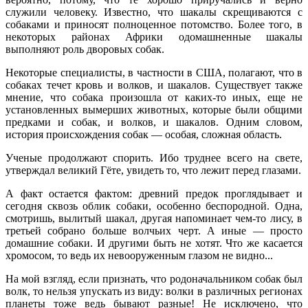
служили человеку. Известно, что шакалы скрещиваются с
собаками и приносят полноценное потомство. Более того, в
некоторых районах Африки одомашненные шакалы
выполняют роль дворовых собак.
Некоторые специалисты, в частности в США, полагают, что в
собаках течет кровь и волков, и шакалов. Существует также
мнение, что собака произошла от каких-то иных, еще не
установленных вымерших животных, которые были общими
предками и собак, и волков, и шакалов. Одним словом,
история происхождения собак — особая, сложная область.
Ученые продолжают спорить. Ибо труднее всего на свете,
утверждал великий Гёте, увидеть то, что лежит перед глазами.
А факт остается фактом: древний предок проглядывает и
сегодня сквозь облик собаки, особенно беспородной. Одна,
смотришь, вылитый шакал, другая напоминает чем-то лису, в
третьей собрано больше волчьих черт. А иные — просто
домашние собаки. И другими быть не хотят. Что же касается
хромосом, то ведь их невооруженным глазом не видно...
На мой взгляд, если признать, что родоначальником собак был
волк, то нельзя упускать из виду: волки в различных регионах
планеты тоже ведь бывают разные! Не исключено, что