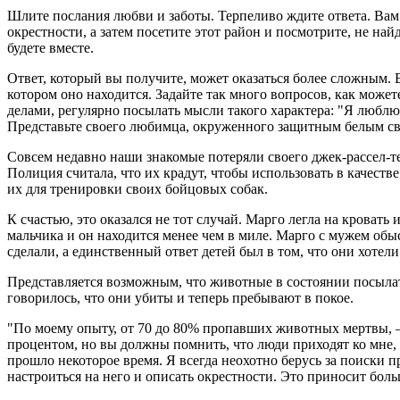
Шлите послания любви и заботы. Терпеливо ждите ответа. Вам
окрестности, а затем посетите этот район и посмотрите, не най
будете вместе.
Ответ, который вы получите, может оказаться более сложным. 
котором оно находится. Задайте так много вопросов, как мож
делами, регулярно посылать мысли такого характера: "Я люблю 
Представьте своего любимца, окруженного защитным белым све
Совсем недавно наши знакомые потеряли своего джек-рассел-те
Полиция считала, что их крадут, чтобы использовать в качеств
их для тренировки своих бойцовых собак.
К счастью, это оказался не тот случай. Марго легла на кровать
мальчика и он находится менее чем в миле. Марго с мужем обы
сделали, а единственный ответ детей был в том, что они хотели
Представляется возможным, что животные в состоянии посылат
говорилось, что они убиты и теперь пребывают в покое.
"По моему опыту, от 70 до 80% пропавших животных мертвы, 
процентом, но вы должны помнить, что люди приходят ко мне, 
прошло некоторое время. Я всегда неохотно берусь за поиски 
настроиться на него и описать окрестности. Это приносит боль