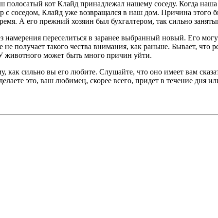
аш полосатый кот Клайд принадлежал нашему соседу. Когда наш
ор с соседом, Клайд уже возвращался в наш дом. Причина этого
ремя. А его прежний хозяин был бухгалтером, так сильно заняты
ез намерения переселиться в заранее выбранный новый. Его могу
е не получает такого чества внимания, как раньше. Бывает, что 
 У животного может быть много причин уйти.
у, как сильно вы его любите. Слушайте, что оно имеет вам сказа
делаете это, ваш любимец, скорее всего, придет в течение дня 