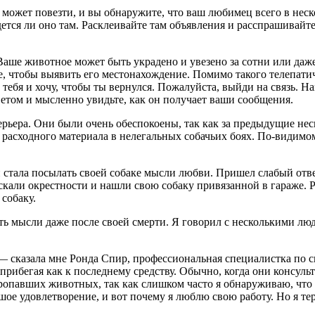
 может повезти, и вы обнаружите, что ваш любимец всего в нес
дется ли оно там. Расклеивайте там объявления и расспрашивайте
Ваше животное может быть украдено и увезено за сотни или даж
ете, чтобы выявить его местонахождение. Помимо такого телепа
тебя и хочу, чтобы ты вернулся. Пожалуйста, выйди на связь. На
том и мысленно увидьте, как он получает ваши сообщения.
рьера. Они были очень обеспокоены, так как за предыдущие неск
е расходного материала в нелегальных собачьих боях. По-видимо
 и стала посылать своей собаке мысли любви. Пришел слабый отве
скали окрестности и нашли свою собаку привязанной в гараже. Р
 собаку.
ь мысли даже после своей смерти. Я говорил с несколькими люд
— сказала мне Ронда Спир, профессиональная специалистка по 
прибегая как к последнему средству. Обычно, когда они консул
пропавших животных, так как слишком часто я обнаруживаю, что 
шое удовлетворение, и вот почему я люблю свою работу. Но я те