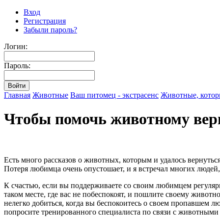
Вход
Регистрация
Забыли пароль?
Логин:
Пароль:
Главная
Животные
Ваш питомец - экстрасенс
Животные, котор
Чтобы помочь животному вер
Есть много рассказов о животных, которым и удалось вернутьс
Потеря любимца очень опустошает, и я встречал многих людей, 
К счастью, если вы поддерживаете со своим любимцем регулярно
таком месте, где вас не побеспокоят, и пошлите своему живот
нелегко добиться, когда вы беспокоитесь о своем пропавшем лю
попросите тренированного специалиста по связи с животными 