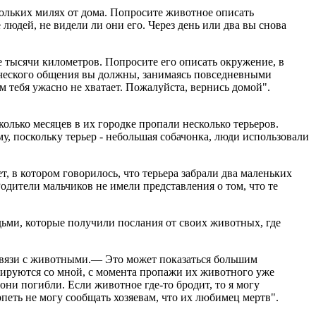
кольких милях от дома. Попросите животное описать
 людей, не видели ли они его. Через день или два вы снова
е тысячи километров. Попросите его описать окружение, в
тического общения вы должны, занимаясь повседневными
м тебя ужасно не хватает. Пожалуйста, вернись домой".
олько месяцев в их городке пропали несколько терьеров.
му, поскольку терьер - небольшая собачонка, люди использовали
т, в котором говорилось, что терьера забрали два маленьких
одители мальчиков не имели представления о том, что те
ьми, которые получили послания от своих животных, где
связи с животными.— Это может показаться большим
ьтируются со мной, с момента пропажи их животного уже
они погибли. Если животное где-то бродит, то я могу
рпеть не могу сообщать хозяевам, что их любимец мертв".