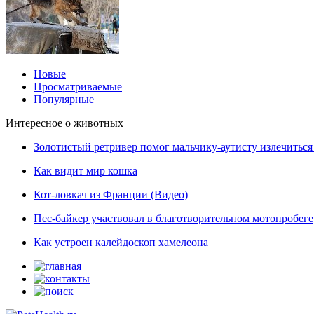
Новые
Просматриваемые
Популярные
Интересное о животных
Золотистый ретривер помог мальчику-аутисту излечиться 
Как видит мир кошка
Кот-ловкач из Франции (Видео)
Пес-байкер участвовал в благотворительном мотопробеге
Как устроен калейдоскоп хамелеона