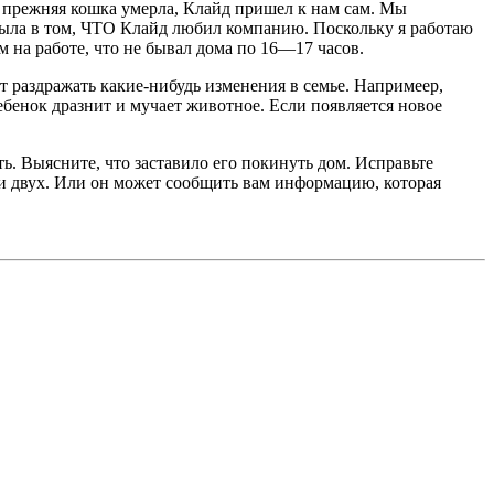
а прежняя кошка умерла, Клайд пришел к нам сам. Мы
 была в том, ЧТО Клайд любил компанию. Поскольку я работаю
м на работе, что не бывал дома по 16—17 часов.
т раздражать какие-нибудь изменения в семье. Напримеep,
ребенок дразнит и мучает животное. Если появляется новое
ть. Выясните, что заставило его покинуть дом. Исправьте
или двух. Или он может сообщить вам информацию, которая