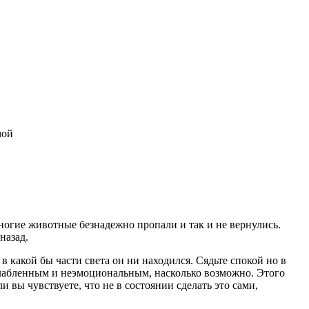
мой
ногие животные безнадежно пропали и так и не вернулись.
назад.
в какой бы части света он ни находился. Сядьте спокой но в
сслабленным и неэмоциональным, насколько возможно. Этого
 вы чувствуете, что не в состоянии сделать это сами,