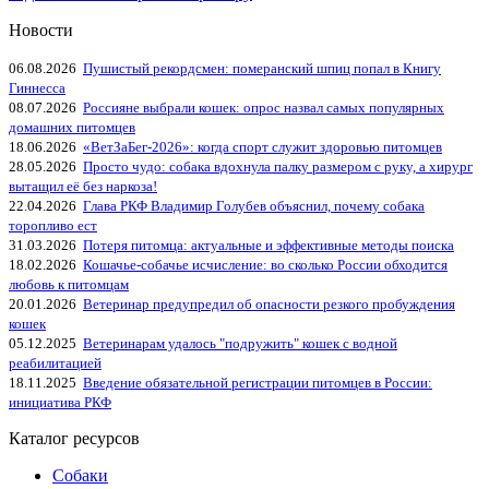
Новости
06.08.2026
Пушистый рекордсмен: померанский шпиц попал в Книгу
Гиннесса
08.07.2026
Россияне выбрали кошек: опрос назвал самых популярных
домашних питомцев
18.06.2026
«ВетЗаБег‑2026»: когда спорт служит здоровью питомцев
28.05.2026
Просто чудо: собака вдохнула палку размером с руку, а хирург
вытащил её без наркоза!
22.04.2026
Глава РКФ Владимир Голубев объяснил, почему собака
торопливо ест
31.03.2026
Потеря питомца: актуальные и эффективные методы поиска
18.02.2026
Кошачье-собачье исчисление: во сколько России обходится
любовь к питомцам
20.01.2026
Ветеринар предупредил об опасности резкого пробуждения
кошек
05.12.2025
Ветеринарам удалось "подружить" кошек с водной
реабилитацией
18.11.2025
Введение обязательной регистрации питомцев в России:
инициатива РКФ
Каталог ресурсов
Собаки