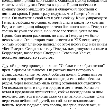
волкодавом принца Лливеллина. Однажды принц возвратился
с охоты и обнаружил Гелерта в крови. Принц побежал в
комнату своего младшего сына и обнаружил простыни с
пятнами крови. Принц сразу подумал, что Гелерт убил его
сына. Он выхватил свой меч и убил собаку. Крик умирающего
Гелерта разбудил его сына, который спал в каком-то укрытии.
Рядом с ним принц обнаружил тело большого волка. Гелерт не
только не убил его сына, но и спас его жизнь, убив волка.
Принц был полон раскаяния, но спасти Гелерта уже было
невозможно. Эта история стала известна и XIX веке, когда
Уильям Роберт Спенсер написал об этом поэму под названием
«Бет Гелерт». Сегодня могилу Гелерта, находящуюся на поле и
Беддгелерте, возле горы Сноудон в Северном Уэльсе,
посещает множество туристов.
Другой пример приведен в книге "Собаки и их образ жизни"
преп. Чарлзом Уильямсом. Он рассказывает историю о
французском купце, который собирал долги. С деньгами он
возвращался домой верхом на лошади, а его собака бежала
рядом. Через несколько миль купец остановился отдохнуть.
Он положил деньги под изгородью и лег в тени. Когда он
встал и продолжил путешествие, собака последовала за ним
неохотно, лая, воя и иногда даже хватая за ноги лошадь. Они
пересекли небольшой ручей, но собака не остановилась
попить. Купец подумал, что собака, наверно, взбесилась, и