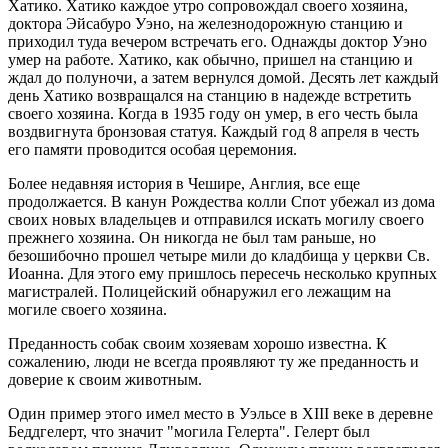
Хатико. Хатико каждое утро сопровождал своего хозяина,
доктора Эйсабуро Уэно, на железнодорожную станцию и
приходил туда вечером встречать его. Однажды доктор Уэно
умер на работе. Хатико, как обычно, пришел на станцию и
ждал до полуночи, а затем вернулся домой. Десять лет каждый
день Хатико возвращался на станцию в надежде встретить
своего хозяина. Когда в 1935 году он умер, в его честь была
воздвигнута бронзовая статуя. Каждый год 8 апреля в честь
его памяти проводится особая церемония.
Более недавняя история в Чешире, Англия, все еще
продолжается. В канун Рождества колли Спот убежал из дома
своих новых владельцев и отправился искать могилу своего
прежнего хозяина. Он никогда не был там раньше, но
безошибочно прошел четыре мили до кладбища у церкви Св.
Иоанна. Для этого ему пришлось пересечь несколько крупных
магистралей. Полицейский обнаружил его лежащим на
могиле своего хозяина.
Преданность собак своим хозяевам хорошо известна. К
сожалению, люди не всегда проявляют ту же преданность и
доверие к своим животным.
Один пример этого имел место в Уэльсе в XIII веке в деревне
Беддгелерт, что значит "могила Гелерта". Гелерт был