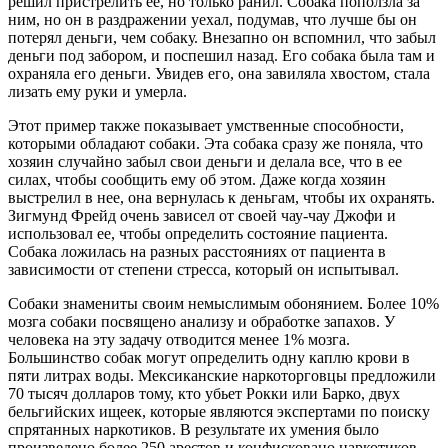
решил пристрелить ее, но только ранил. Собака поползла за
ним, но он в раздражении уехал, подумав, что лучше бы он
потерял деньги, чем собаку. Внезапно он вспомнил, что забыл
деньги под забором, и поспешил назад. Его собака была там и
охраняла его деньги. Увидев его, она завиляла хвостом, стала
лизать ему руки и умерла.
Этот пример также показывает умственные способности,
которыми обладают собаки. Эта собака сразу же поняла, что
хозяин случайно забыл свои деньги и делала все, что в ее
силах, чтобы сообщить ему об этом. Даже когда хозяин
выстрелил в нее, она вернулась к деньгам, чтобы их охранять.
Зигмунд Фрейд очень зависел от своей чау-чау Джофи и
использовал ее, чтобы определить состояние пациента.
Собака ложилась на разных расстояниях от пациента в
зависимости от степени стресса, который он испытывал.
Собаки знамениты своим немыслимым обонянием. Более 10%
мозга собаки посвящено анализу и обработке запахов. У
человека на эту задачу отводится менее 1% мозга.
Большинство собак могут определить одну каплю крови в
пяти литрах воды. Мексиканские наркоторговцы предложили
70 тысяч долларов тому, кто убьет Рокки или Барко, двух
бельгийских ищеек, которые являются экспертами по поиску
спрятанных наркотиков. В результате их умения было
произведено более 250 арестов и конфисковано наркотиков