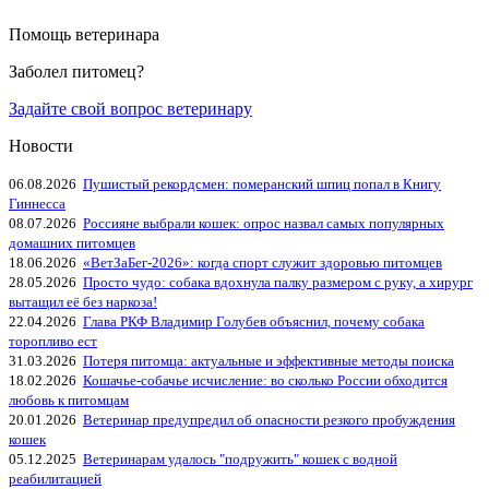
Помощь ветеринара
Заболел питомец?
Задайте свой вопрос ветеринару
Новости
06.08.2026
Пушистый рекордсмен: померанский шпиц попал в Книгу
Гиннесса
08.07.2026
Россияне выбрали кошек: опрос назвал самых популярных
домашних питомцев
18.06.2026
«ВетЗаБег‑2026»: когда спорт служит здоровью питомцев
28.05.2026
Просто чудо: собака вдохнула палку размером с руку, а хирург
вытащил её без наркоза!
22.04.2026
Глава РКФ Владимир Голубев объяснил, почему собака
торопливо ест
31.03.2026
Потеря питомца: актуальные и эффективные методы поиска
18.02.2026
Кошачье-собачье исчисление: во сколько России обходится
любовь к питомцам
20.01.2026
Ветеринар предупредил об опасности резкого пробуждения
кошек
05.12.2025
Ветеринарам удалось "подружить" кошек с водной
реабилитацией