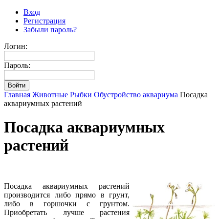
Вход
Регистрация
Забыли пароль?
Логин:
Пароль:
Главная
Животные
Рыбки
Обустройство аквариума
Посадка
аквариумных растений
Посадка аквариумных
растений
Посадка аквариумных растений
производится либо прямо в грунт,
либо в горшочки с грунтом.
Приобретать лучше растения