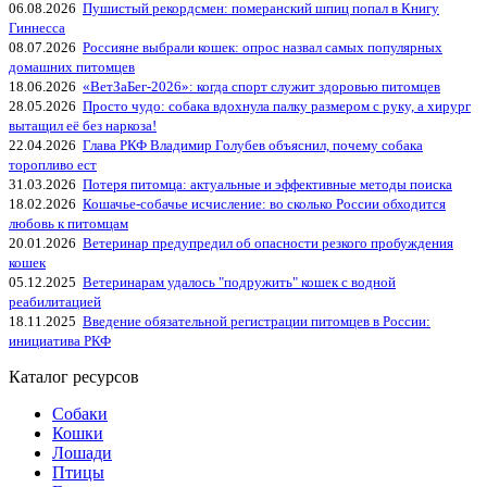
06.08.2026
Пушистый рекордсмен: померанский шпиц попал в Книгу
Гиннесса
08.07.2026
Россияне выбрали кошек: опрос назвал самых популярных
домашних питомцев
18.06.2026
«ВетЗаБег‑2026»: когда спорт служит здоровью питомцев
28.05.2026
Просто чудо: собака вдохнула палку размером с руку, а хирург
вытащил её без наркоза!
22.04.2026
Глава РКФ Владимир Голубев объяснил, почему собака
торопливо ест
31.03.2026
Потеря питомца: актуальные и эффективные методы поиска
18.02.2026
Кошачье-собачье исчисление: во сколько России обходится
любовь к питомцам
20.01.2026
Ветеринар предупредил об опасности резкого пробуждения
кошек
05.12.2025
Ветеринарам удалось "подружить" кошек с водной
реабилитацией
18.11.2025
Введение обязательной регистрации питомцев в России:
инициатива РКФ
Каталог ресурсов
Собаки
Кошки
Лошади
Птицы