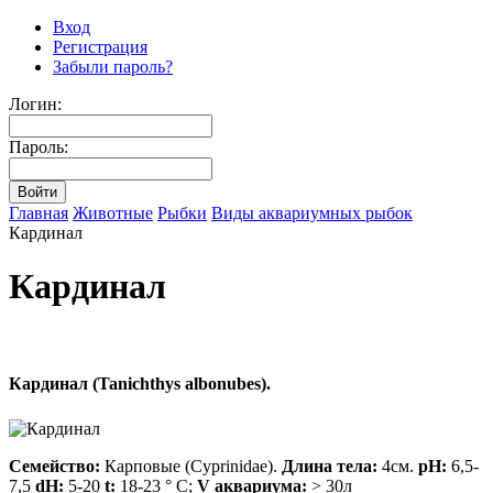
Вход
Регистрация
Забыли пароль?
Логин:
Пароль:
Главная
Животные
Рыбки
Виды аквариумных рыбок
Кардинал
Кардинал
Кардинал (Tanichthys albonubes).
Семейство:
Карповые (Cyprinidae).
Длина тела:
4см.
pH:
6,5-
7,5
dH:
5-20
t:
18-23 ° C;
V аквариума:
> 30л