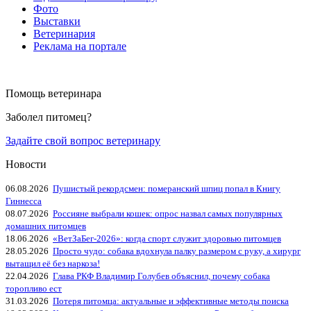
Фото
Выставки
Ветеринария
Реклама на портале
Помощь ветеринара
Заболел питомец?
Задайте свой вопрос ветеринару
Новости
06.08.2026
Пушистый рекордсмен: померанский шпиц попал в Книгу
Гиннесса
08.07.2026
Россияне выбрали кошек: опрос назвал самых популярных
домашних питомцев
18.06.2026
«ВетЗаБег‑2026»: когда спорт служит здоровью питомцев
28.05.2026
Просто чудо: собака вдохнула палку размером с руку, а хирург
вытащил её без наркоза!
22.04.2026
Глава РКФ Владимир Голубев объяснил, почему собака
торопливо ест
31.03.2026
Потеря питомца: актуальные и эффективные методы поиска