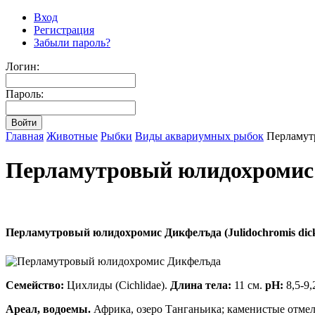
Вход
Регистрация
Забыли пароль?
Логин:
Пароль:
Главная
Животные
Рыбки
Виды аквариумных рыбок
Перламут
Перламутровый юлидохромис
Перламутровый юлидохромис Дикфелъда (Julidochromis dickf
Семейство:
Цихлиды (Cichlidae).
Длина тела:
11 см.
pH:
8,5-9
Ареал, водоемы.
Африка, озеро Танганьика; каменистые отмел