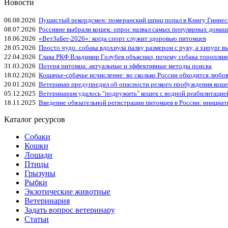
Новости
06.08.2026
Пушистый рекордсмен: померанский шпиц попал в Книгу Гиннес
08.07.2026
Россияне выбрали кошек: опрос назвал самых популярных дома
18.06.2026
«ВетЗаБег‑2026»: когда спорт служит здоровью питомцев
28.05.2026
Просто чудо: собака вдохнула палку размером с руку, а хирург вы
22.04.2026
Глава РКФ Владимир Голубев объяснил, почему собака тороплив
31.03.2026
Потеря питомца: актуальные и эффективные методы поиска
18.02.2026
Кошачье-собачье исчисление: во сколько России обходится любо
20.01.2026
Ветеринар предупредил об опасности резкого пробуждения коше
05.12.2025
Ветеринарам удалось "подружить" кошек с водной реабилитацие
18.11.2025
Введение обязательной регистрации питомцев в России: инициа
Каталог ресурсов
Собаки
Кошки
Лошади
Птицы
Грызуны
Рыбки
Экзотические животные
Ветеринария
Задать вопрос ветеринару
Статьи