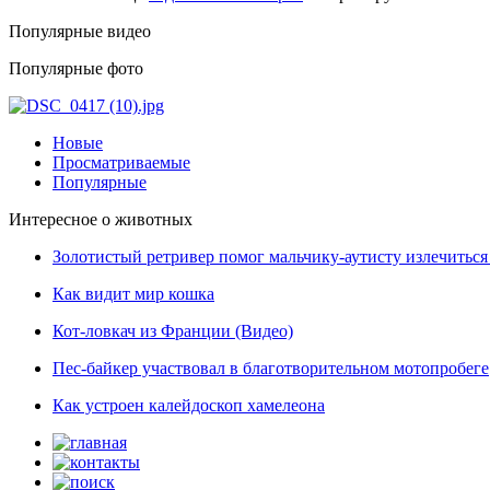
Популярные видео
Популярные фото
Новые
Просматриваемые
Популярные
Интересное о животных
Золотистый ретривер помог мальчику-аутисту излечиться 
Как видит мир кошка
Кот-ловкач из Франции (Видео)
Пес-байкер участвовал в благотворительном мотопробеге
Как устроен калейдоскоп хамелеона