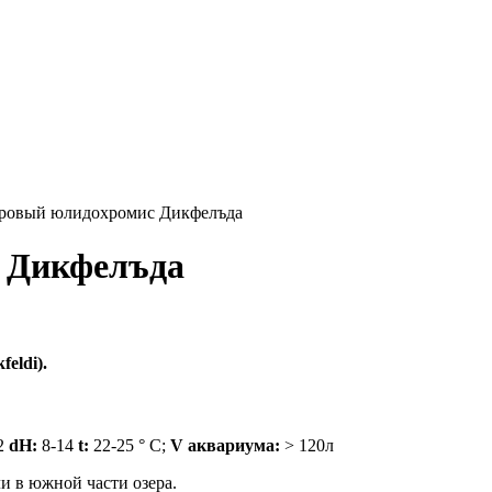
ровый юлидохромис Дикфелъда
 Дикфелъда
eldi).
,2
dH:
8-14
t:
22-25 ° C;
V аквариума:
> 120л
и в южной части озера.