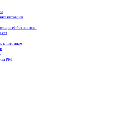
са
шних питомцев
тащил её без наркоза!
о ест
вь к питомцам
к
й
тива РКФ