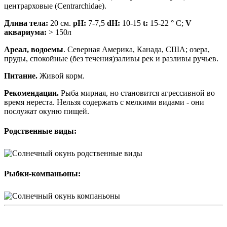
центрарховые (Centrarchidae).
Длина тела:
20 см.
pH:
7-7,5
dH:
10-15
t:
15-22 ° C;
V
аквариума:
> 150л
Ареал, водоемы
. Северная Америка, Канада, США; озера,
пруды, спокойные (без течения)заливы рек и разливы ручьев.
Питание.
Живой корм.
Рекомендации.
Рыба мирная, но становится агрессивной во
время нереста. Нельзя содержать с мелкими видами - они
послужат окуню пищей.
Родственные виды:
Рыбки-компаньоны: