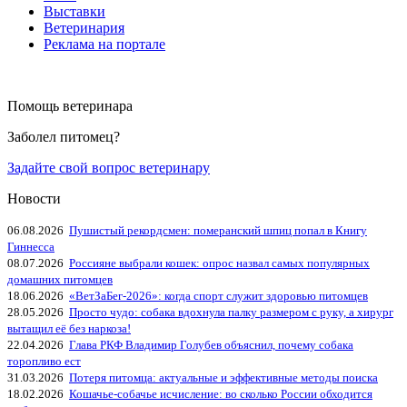
Выставки
Ветеринария
Реклама на портале
Помощь ветеринара
Заболел питомец?
Задайте свой вопрос ветеринару
Новости
06.08.2026
Пушистый рекордсмен: померанский шпиц попал в Книгу
Гиннесса
08.07.2026
Россияне выбрали кошек: опрос назвал самых популярных
домашних питомцев
18.06.2026
«ВетЗаБег‑2026»: когда спорт служит здоровью питомцев
28.05.2026
Просто чудо: собака вдохнула палку размером с руку, а хирург
вытащил её без наркоза!
22.04.2026
Глава РКФ Владимир Голубев объяснил, почему собака
торопливо ест
31.03.2026
Потеря питомца: актуальные и эффективные методы поиска
18.02.2026
Кошачье-собачье исчисление: во сколько России обходится