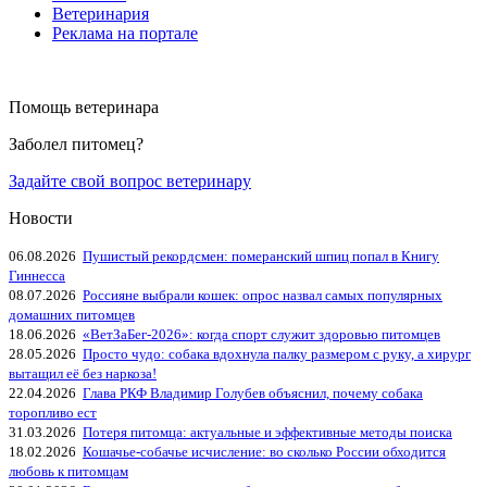
Ветеринария
Реклама на портале
Помощь ветеринара
Заболел питомец?
Задайте свой вопрос ветеринару
Новости
06.08.2026
Пушистый рекордсмен: померанский шпиц попал в Книгу
Гиннесса
08.07.2026
Россияне выбрали кошек: опрос назвал самых популярных
домашних питомцев
18.06.2026
«ВетЗаБег‑2026»: когда спорт служит здоровью питомцев
28.05.2026
Просто чудо: собака вдохнула палку размером с руку, а хирург
вытащил её без наркоза!
22.04.2026
Глава РКФ Владимир Голубев объяснил, почему собака
торопливо ест
31.03.2026
Потеря питомца: актуальные и эффективные методы поиска
18.02.2026
Кошачье-собачье исчисление: во сколько России обходится
любовь к питомцам