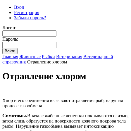
Вход
Регистрация
Забыли пароль?
Логин:
Пароль:
Главная
Животные
Рыбки
Ветеринария
Ветеринарный
справочник
Отравление хлором
Отравление хлором
Хлор и его соединения вызывают отравления рыб, нарушая
процесс газообмена.
Симптомы.
Вначале жаберные лепестки покрываются слизью,
затем слизь образуется на поверхности кожного покрова тела
рыбы. Нарушение газообмена вызывает интоксикацию