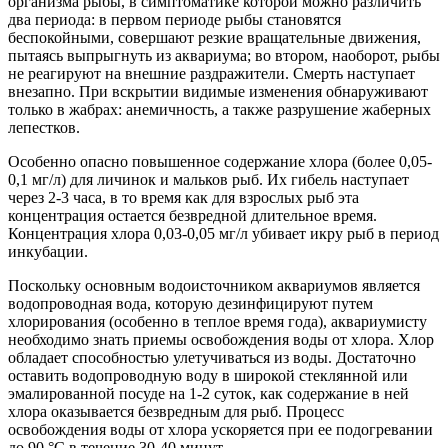
организма рыбы, в симптоматике которой можно различить
два периода: в первом периоде рыбы становятся
беспокойными, совершают резкие вращательные движения,
пытаясь выпрыгнуть из аквариума; во втором, наоборот, рыбы
не реагируют на внешние раздражители. Смерть наступает
внезапно. При вскрытии видимые изменения обнаруживают
только в жабрах: анемичность, а также разрушение жаберных
лепестков.
Особенно опасно повышенное содержание хлора (более 0,05-
0,1 мг/л) для личинок и мальков рыб. Их гибель наступает
через 2-3 часа, в то время как для взрослых рыб эта
концентрация остается безвредной длительное время.
Концентрация хлора 0,03-0,05 мг/л убивает икру рыб в период
инкубации.
Поскольку основным водоисточником аквариумов является
водопроводная вода, которую дезинфицируют путем
хлорирования (особенно в теплое время года), аквариумисту
необходимо знать приемы освобождения воды от хлора. Хлор
обладает способностью улетучиваться из воды. Достаточно
оставить водопроводную воду в широкой стеклянной или
эмалированной посуде на 1-2 суток, как содержание в ней
хлора оказывается безвредным для рыб. Процесс
освобождения воды от хлора ускоряется при ее подогревании
до 90 °С в течение 30-40 минут.