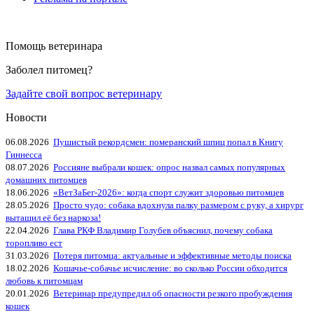
Помощь ветеринара
Заболел питомец?
Задайте свой вопрос ветеринару
Новости
06.08.2026
Пушистый рекордсмен: померанский шпиц попал в Книгу
Гиннесса
08.07.2026
Россияне выбрали кошек: опрос назвал самых популярных
домашних питомцев
18.06.2026
«ВетЗаБег‑2026»: когда спорт служит здоровью питомцев
28.05.2026
Просто чудо: собака вдохнула палку размером с руку, а хирург
вытащил её без наркоза!
22.04.2026
Глава РКФ Владимир Голубев объяснил, почему собака
торопливо ест
31.03.2026
Потеря питомца: актуальные и эффективные методы поиска
18.02.2026
Кошачье-собачье исчисление: во сколько России обходится
любовь к питомцам
20.01.2026
Ветеринар предупредил об опасности резкого пробуждения
кошек