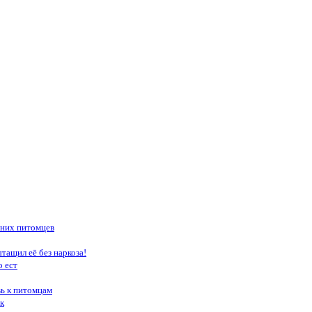
шних питомцев
тащил её без наркоза!
о ест
вь к питомцам
к