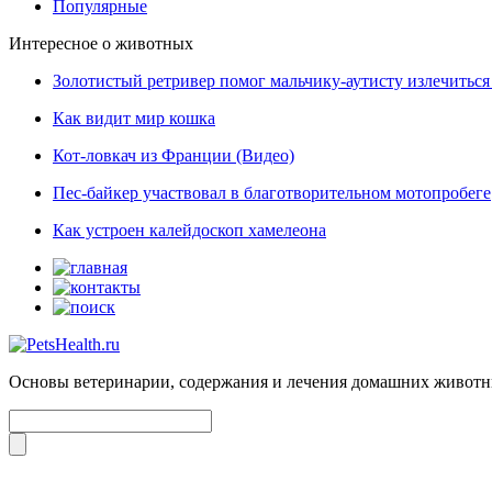
Популярные
Интересное о животных
Золотистый ретривер помог мальчику-аутисту излечиться 
Как видит мир кошка
Кот-ловкач из Франции (Видео)
Пес-байкер участвовал в благотворительном мотопробеге
Как устроен калейдоскоп хамелеона
Основы ветеринарии, содержания и лечения домашних живот