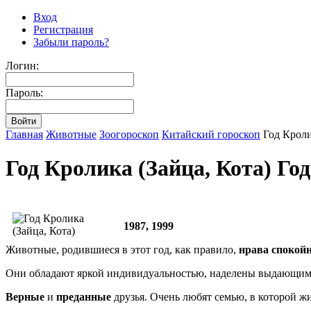
Вход
Регистрация
Забыли пароль?
Логин:
Пароль:
Главная
Животные
Зоогороскоп
Китайский гороскоп
Год Кроли
Год Кролика (Зайца, Кота) Го
1987, 1999
Животные, родившиеся в этот год, как правило,
нрава спокой
Они обладают яркой индивидуальностью, наделены выдающимис
Верные
и
преданные
друзья. Очень любят семью, в которой жив