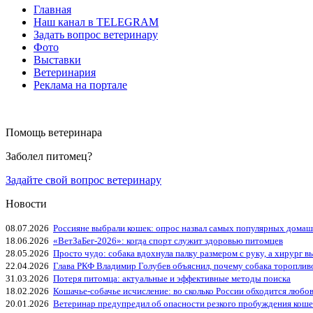
Главная
Наш канал в TELEGRAM
Задать вопрос ветеринару
Фото
Выставки
Ветеринария
Реклама на портале
Помощь ветеринара
Заболел питомец?
Задайте свой вопрос ветеринару
Новости
08.07.2026
Россияне выбрали кошек: опрос назвал самых популярных дома
18.06.2026
«ВетЗаБег‑2026»: когда спорт служит здоровью питомцев
28.05.2026
Просто чудо: собака вдохнула палку размером с руку, а хирург вы
22.04.2026
Глава РКФ Владимир Голубев объяснил, почему собака тороплив
31.03.2026
Потеря питомца: актуальные и эффективные методы поиска
18.02.2026
Кошачье-собачье исчисление: во сколько России обходится любо
20.01.2026
Ветеринар предупредил об опасности резкого пробуждения коше