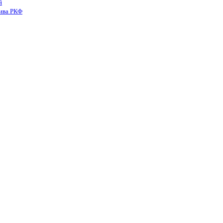
й
тива РКФ