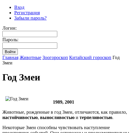
Вход
Регистрация
Забыли пароль?
Логин:
Пароль:
Главная
Животные
Зоогороскоп
Китайский гороскоп
Год
Змеи
Год Змеи
1989, 2001
Животные, рожденные в год Змеи, отличаются, как правило,
настойчивостью
,
выносливостью
и
терпеливостью
.
Некоторые Змеи способны чувствовать наступление
предстоящих событий. Они осторожны и предусмотрительны,