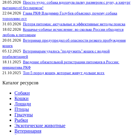
28.05.2026
Просто чудо: собака вдохнула палку размером с руку, а хирург
вытащил её без наркоза!
22.04.2026
Глава РКФ Владимир Голубев объяснил, почему собака
торопливо ест
31.03.2026
Потеря питомца: актуальные и эффективные методы поиска
18.02.2026
Кошачье-собачье исчисление: во сколько России обходится
любовь к питомцам
20.01.2026
Ветеринар предупредил об опасности резкого пробуждения
кошек
05.12.2025
Ветеринарам удалось "подружить" кошек с водной
реабилитацией
18.11.2025
Введение обязательной регистрации питомцев в России:
инициатива РКФ
21.10.2025
Топ-5 пород кошек, которые живут дольше всех
Каталог ресурсов
Собаки
Кошки
Лошади
Птицы
Грызуны
Рыбки
Экзотические животные
Ветеринария