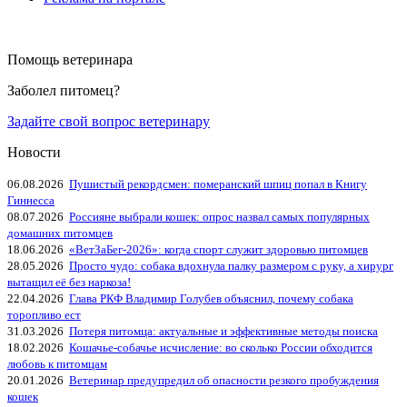
Помощь ветеринара
Заболел питомец?
Задайте свой вопрос ветеринару
Новости
06.08.2026
Пушистый рекордсмен: померанский шпиц попал в Книгу
Гиннесса
08.07.2026
Россияне выбрали кошек: опрос назвал самых популярных
домашних питомцев
18.06.2026
«ВетЗаБег‑2026»: когда спорт служит здоровью питомцев
28.05.2026
Просто чудо: собака вдохнула палку размером с руку, а хирург
вытащил её без наркоза!
22.04.2026
Глава РКФ Владимир Голубев объяснил, почему собака
торопливо ест
31.03.2026
Потеря питомца: актуальные и эффективные методы поиска
18.02.2026
Кошачье-собачье исчисление: во сколько России обходится
любовь к питомцам
20.01.2026
Ветеринар предупредил об опасности резкого пробуждения
кошек