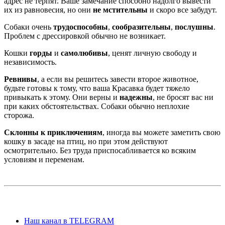
адрес не терпят. Ваше замечание способно надолго вывести
их из равновесия, но они
не мстительны
и скоро все забудут.
Собаки очень
трудоспособны
,
сообразительны
,
послушны
.
Проблем с дрессировкой обычно не возникает.
Кошки
горды
и
самолюбивы
, ценят личную свободу и
независимость.
Ревнивы
, а если вы решитесь завести второе животное,
будьте готовы к тому, что ваша Красавка будет тяжело
привыкать к этому. Они верны и
надежны
, не бросят вас ни
при каких обстоятельствах. Собаки обычно неплохие
сторожа.
Склонны к приключениям
, иногда вы можете заметить свою
кошку в засаде на птиц, но при этом действуют
осмотрительно. Без труда приспосабливается ко всяким
условиям и переменам.
Наш канал в TELEGRAM