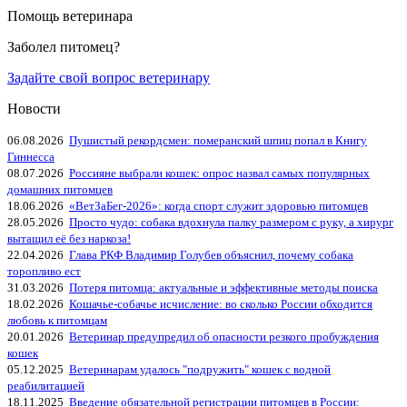
Помощь ветеринара
Заболел питомец?
Задайте свой вопрос ветеринару
Новости
06.08.2026
Пушистый рекордсмен: померанский шпиц попал в Книгу
Гиннесса
08.07.2026
Россияне выбрали кошек: опрос назвал самых популярных
домашних питомцев
18.06.2026
«ВетЗаБег‑2026»: когда спорт служит здоровью питомцев
28.05.2026
Просто чудо: собака вдохнула палку размером с руку, а хирург
вытащил её без наркоза!
22.04.2026
Глава РКФ Владимир Голубев объяснил, почему собака
торопливо ест
31.03.2026
Потеря питомца: актуальные и эффективные методы поиска
18.02.2026
Кошачье-собачье исчисление: во сколько России обходится
любовь к питомцам
20.01.2026
Ветеринар предупредил об опасности резкого пробуждения
кошек
05.12.2025
Ветеринарам удалось "подружить" кошек с водной
реабилитацией
18.11.2025
Введение обязательной регистрации питомцев в России: