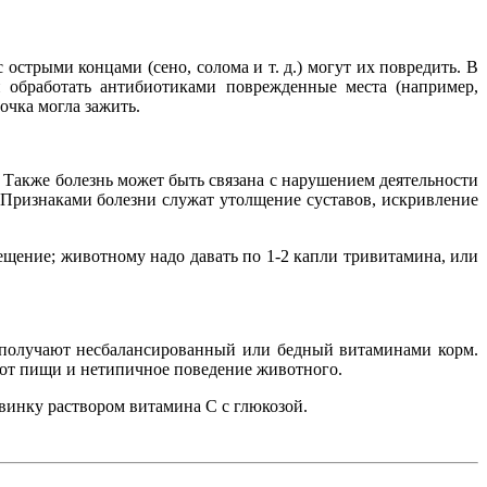
 острыми концами (сено, солома и т. д.) могут их повредить. В
 обработать антибиотиками поврежденные места (например,
очка могла зажить.
 Также болезнь может быть связана с нарушением деятельности
.Признаками болезни служат утолщение суставов, искривление
ещение; животному надо давать по 1-2 капли тривитамина, или
и получают несбалансированный или бедный витаминами корм.
 от пищи и нетипичное поведение животного.
свинку раствором витамина С с глюкозой.