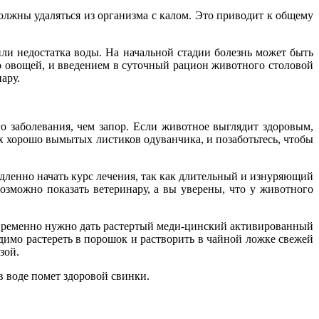
олжны удаляться из организма с калом. Это приводит к общему
или недостатка воды. На начальной стадии болезнь может быть
о овощей, и введением в суточный рацион животного столовой
ару.
о заболевания, чем запор. Если животное выглядит здоровым,
их хорошо вымытых листиков одуванчика, и позаботьтесь, чтобы
едленно начать курс лечения, так как длительный и изнуряющий
зможно показать ветеринару, а вы уверены, что у животного
овременно нужно дать растертый меди-цинский активированный
ходимо растереть в порошок и растворить в чайной ложке свежей
зой.
 воде помет здоровой свинки.