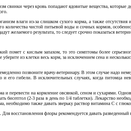
низм свинки через кровь попадают ядовитые вещества, которые д
ого.
ганизм влаги из-за слишком сухого корма, а также отсутствия 
ого количества чистой питьевой воды и сочных кормов, особенн
дут желаемого результата, то следует срочно показаться ветерин
ий помет с кислым запахом, то это симптомы более серьезног
ае уберите из клетки весь корм, за исключением сена и нескольк
емедленно позвоните врачу-ветеринару. В этом случае надо нем
 и его гибели. В исключительных случаях, когда питомца нево
рма и перевести на кормление овсянкой, сеном и сухарями. Одн
дать бисептол (2-3 раза в день по 1/4 таблетки). Лекарство необ
, необходимо также давать зверьку раствор витамина С с глюко
Для восстановления флоры рекомендуется давать разведенный в