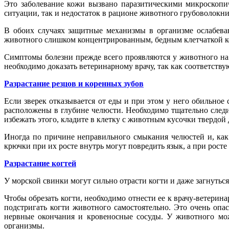
Это заболевание кожи вызвано паразитическими микроскопи
ситуации, так и недостаток в рационе животного грубоволокнис
В обоих случаях защитные механизмы в организме ослабева
животного слишком концентрированным, бедным клетчаткой кор
Симптомы болезни прежде всего проявляются у животного на 
необходимо доказать ветеринарному врачу, так как соответств
Разрастание резцов и коренных зубов
Если зверек отказывается от еды и при этом у него обильное
расположены в глубине челюсти. Необходимо тщательно следить
избежать этого, кладите в клетку с животным кусочки твердой д
Иногда по причине неправильного смыкания челюстей и, как
крючки при их росте внутрь могут повредить язык, а при рост
Разрастание когтей
У морской свинки могут сильно отрасти когти и даже загнуться
Чтобы обрезать когти, необходимо отнести ее к врачу-ветерина
подстригать когти животного самостоятельно. Это очень опа
нервные окончания и кровеносные сосуды. У животного мож
организмы.