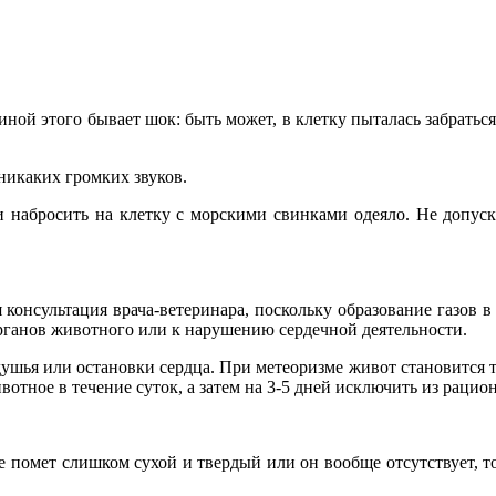
ной этого бывает шок: быть может, в клетку пыталась забратьс
 никаких громких звуков.
 и набросить на клетку с морскими свинками одеяло. Не допус
 консультация врача-ветеринара, поскольку образование газов в
ганов животного или к нарушению сердечной деятельности.
ушья или остановки сердца. При метеоризме живот становится тв
вотное в течение суток, а затем на 3-5 дней исключить из рацио
ее помет слишком сухой и твердый или он вообще отсутствует,