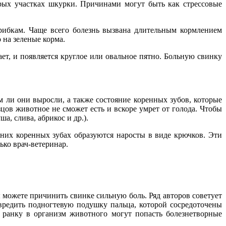
рых участках шкурки. Причинами могут быть как стрессовые
рибкам. Чаще всего болезнь вызвана длительным кормлением
 на зеленые корма.
т, и появляется круглое или овальное пятно. Больную свинку
м ли они выросли, а также состояние коренных зубов, которые
зцов животное не сможет есть и вскоре умрет от голода. Чтобы
а, слива, абрикос и др.).
них коренных зубах образуются наросты в виде крючков. Эти
ько врач-ветеринар.
вы можете причинить свинке сильную боль. Ряд авторов советует
овредить подногтевую подушку пальца, которой сосредоточены
 ранку в организм животного могут попасть болезнетворные