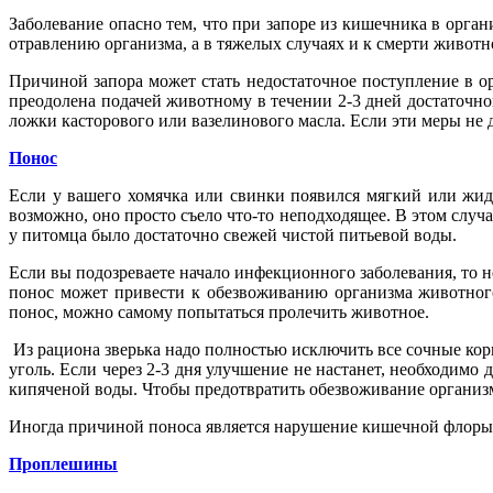
Заболевание опасно тем, что при запоре из кишечника в орга
отравлению организма, а в тяжелых случаях и к смерти животн
Причиной запора может стать недостаточное поступление в ор
преодолена подачей животному в течении 2-3 дней достаточн
ложки касторового или вазелинового масла. Если эти меры не да
Понос
Если у вашего хомячка или свинки появился мягкий или жидк
возможно, оно просто съело что-то неподходящее. В этом случ
у питомца было достаточно свежей чистой питьевой воды.
Если вы подозреваете начало инфекционного заболевания, то н
понос может привести к обезвоживанию организма животного
понос, можно самому попытаться пролечить животное.
Из рациона зверька надо полностью исключить все сочные ко
уголь. Если через 2-3 дня улучшение не настанет, необходимо 
кипяченой воды. Чтобы предотвратить обезвоживание организма
Иногда причиной поноса является нарушение кишечной флоры. 
Проплешины