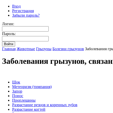
Вход
Регистрация
Забыли пароль?
Логин:
Пароль:
Главная
Животные
Грызуны
Болезни грызунов
Заболевания гр
Заболевания грызунов, связа
Шок
Метеоризм (тимпания)
Запор
Понос
Проплешины
Разрастание резцов и коренных зубов
Разрастание когтей