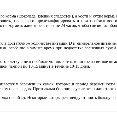
 корма (шоколада, клейких сладостей), а кости и сухие корма с
ошить, после чего продезинфицировать и при необходимости
 не кормить животное в течение 24 часов, чтобы слизистая обол
о в достаточном количестве витамин D и минеральное питание.
дняк, особенно в зимнее время при недостатке солнечных лучей
го клетку с ним необходимо поместить в чистое и светлое пом
евой лампой по 10-15 минут в течение 10-15 дней.
азвивается у беременных самок, которые в период беременност
разу после родов. Признаками болезни служит отказ животного
 самка погибает. Некоторые авторы рекомендуют поить больную 