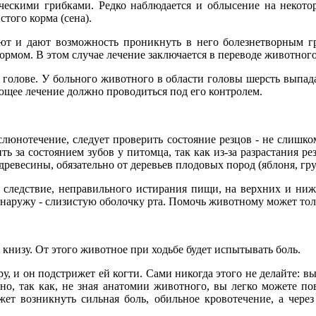
ческими грибками. Редко наблюдается и облысение на некото
того корма (сена).
ют и дают возможность проникнуть в него болезнетворным г
мом. В этом случае лечение заключается в переводе животного
голове. У больного животного в области головы шерсть выпадае
ующее лечение должно проводиться под его контролем.
 слюнотечение, следует проверить состояние резцов - не слишко
 за состоянием зубов у питомца, так как из-за разрастания ре
ревесины, обязательно от деревьев плодовых пород (яблоня, груш
 следствие, неправильного истирания пищи, на верхних и ниж
е наружу - слизистую оболочку рта. Помочь животному может тол
 книзу. От этого животное при ходьбе будет испытывать боль.
ру, и он подстрижет ей когти. Сами никогда этого не делайте: 
сно, так как, не зная анатомии животного, вы легко можете п
ет возникнуть сильная боль, обильное кровотечение, а через