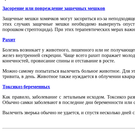
Засорение или повреждение защечных мешков
Защечные мешки хомячков могут засориться из-за неподходящего
этих случаях защечные мешки необходимо вывернуть опуст
порошком стрептоцида). При этих терапевтических мерах важно
Рахит
Болезнь возникает у животного, лишенного или не получающег
желез внутренней секреции. Чаще всего рахит поражает моло
конечностей, провисание спины и отставание в росте.
Можно самому попытаться вылечить больное животное. Для это
тривита, в день. Животное также нуждается в облучении кварц
Токсикоз беременных
Как правило, заболевание с летальным исходом. Токсикоз р
Обычно самки заболевают в последние дни беременности или с
Вылечить зверька обычно не удается, и спустя несколько дней