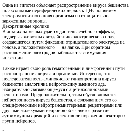
Одна из гипотез объясняет распространение вируса бешенства
по аксоплазме периферических нервов к ЦНС влиянием
электромагнитного поля организма на отрицательно
заряженные вирионы.
Декоративные кролики
В опытах на мышах удается достичь лечебного эффекта,
подвергая животных воздействию электрического поля,
создающегося путем фиксации отрицательного электрода на
голове, а положительного — на лапке. При обратном
расположении электродов наблюдается стимуляция
инфекции.
Также играет свою роль гематогенный и лимфогенный пути
распространения вируса и организме. Интересно, что
последовательность аминокислот гликопротеина вируса
бешенства аналогична нейротоксину змеиного яда,
избирательно связывающемуся с ацетилхолиновыми
рецепторами. Предположительно, этим обусловливается
нейротропность вируса бешенства, а связыванием его со
специфическими нейротрансмиттерными рецепторами или
другими молекулами нейронов объясняется развитие
аутоиммунных реакций и селективное поражение некоторых
групп нейронов.