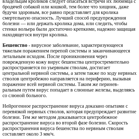
владельцам кроликов следует опасаться встречи их любимца с
бродячей собакой или кошкой, тем более что хищник, даже
будучи здоровым, все равно представляет для кролика
смертельную опасность. Лучший способ предупреждения
болезни — или держать кролика дома, или следить, чтобы
стенки вольера были достаточно крепкими, надежно защищая
находящегося внутри кролика.
Бешенство
- вирусное заболевание, характеризующееся
тяжелым поражением перепой системы и заканчивающееся
летальным исходом. После проникновения через
поврежденную кожу вирус бешенства центростремительно
распространяется по уьервным стволам, достигает
центральной нервной системы, а затем также по ходу нервных
стволов центробежно направляется на периферию, вызывая
поражение всей нервной системы. Таким же перинев-
ральным путем вирус попадает в слюнные железы, выделяясь
со слюной больного.
Нейрогенное распространение вируса доказано опытами с
перевязкой нервных стволов, которая предупреждает развитие
болезни. Тем же методом доказывается центробежное
распространение вируса во второй фазе болезни. Скорость
распространения вируса бешенства по нервным стволам
составляет около 3 мм/ч.