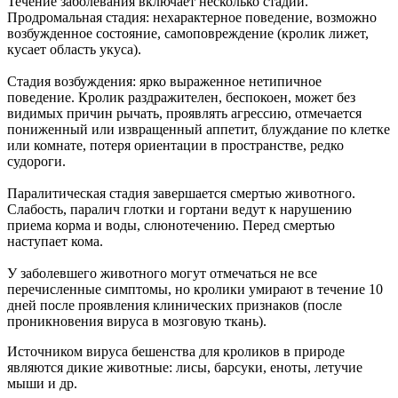
Течение заболевания включает несколько стадий.
Продромальная стадия: нехарактерное поведение, возможно
возбужденное состояние, самоповреждение (кролик лижет,
кусает область укуса).
Стадия возбуждения: ярко выраженное нетипичное
поведение. Кролик раздражителен, беспокоен, может без
видимых причин рычать, проявлять агрессию, отмечается
пониженный или извращенный аппетит, блуждание по клетке
или комнате, потеря ориентации в пространстве, редко
судороги.
Паралитическая стадия завершается смертью животного.
Слабость, паралич глотки и гортани ведут к нарушению
приема корма и воды, слюнотечению. Перед смертью
наступает кома.
У заболевшего животного могут отмечаться не все
перечисленные симптомы, но кролики умирают в течение 10
дней после проявления клинических признаков (после
проникновения вируса в мозговую ткань).
Источником вируса бешенства для кроликов в природе
являются дикие животные: лисы, барсуки, еноты, летучие
мыши и др.