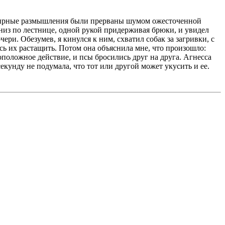
и мирные размышления были прерваны шумом ожесточенной
низ по лестнице, одной рукой придерживая брюки, и увидел
и. Обезумев, я кинулся к ним, схватил собак за загривки, с
ясь их растащить. Потом она объяснила мне, что произошло:
положное действие, и псы бросились друг на друга. Агнесса
секунду не подумала, что тот или другой может укусить и ее.