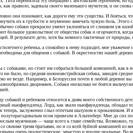
ях. Тита переносила эту операцию с ангельским терпением, но е
 как правило, задевала своего маленького мучителя, и он снова 
овно они понимают, как дороги ему эти существа. И бояться, чт
риучить их к грубости и неумению замечать чужую боль. Этого сл
обычно собаки прекрасно умеют уклоняться от слишком уж назо
т большое удовольствие от общества собак и огорчаются, когда 
щей. В результате дети, хотя бы немного тактичные от природы,
естилетнего ребенка, а спокойно к нему подходит, мое уважение и
необходима для общения с собакой. В окрестностях нашей дерев
вы с собаками, но стоит им собраться большой компанией, как в
 ни было, но средняя нижнеавстрийская собака, завидев средне
леко не везде. Например, в Белоруссии почти в любой деревне 
азнообразных дворняжек. Собаки нисколько не боятся мальчугано
ышей.
 собакой и ребенком относится к дням моего собственного дет
рный ньюфаундленд. Лорд, как звали ньюфаундленда, обладал по
ь и теперь, заслуженно слыл отпетым шалуном и проказником. И
полуторагодовалым псом привезли в Альтенберг. Мне до сих пор
зрослым мужчинам — чаще всего к главе семейства. Возможно, т
со своими тремя братьями, но и со всей буйной компанией из м
 взрывы очень реалистические, зачастую и вполне реальные. Во вр