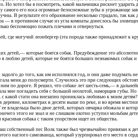
Но хотел бы я посмотреть, какой мальчишка рискнет ударить дру
 у самого его носа огромные белоснежные зубы и угрожающе зав
чны. В результате его образование несколько страдало, так как
ера — в противном случае из угла комнаты донеслось бы зловещ
олько беспомощно пожать плечами и отвернуться.
лей, где могучий леонбергер (эта порода также принадлежит к к
х детей,— которые боятся собак. Предубеждение это абсолютно
о я люблю детей, которые не боятся больших незнакомых собак и 
адолго до того, как им исполнялся год, и они даже подумать не
угала меня до полусмерти. Случилось это при следующих обстоят
им по дороге. Я решил, что собаке лет шесть-семь,— в дальнейш
ала мне погладить себя с большой неохотой, наморщив губы. Но 
, с какой стати она внезапно прониклась любовью к моим детям
деревне, километрах в десяти выше по реке, и во время местного
 У ее владельца было двое детей, которых овчарка обожала и ко
 я ничего этого не знал и не слишком охотно уступил мольбам дет
и красивая собака с таким упорством ищет их общества.
 наш собственный пес Волк также был чрезвычайно привязан к де
 этого наглого самозванца, который узурпировал его место в сер