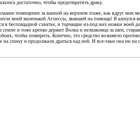
залось достаточно, чтобы предотвратить драку.
большое помещение за ванной на верхнем этаже, как вдруг мо
вопли моей маленькой Агнессы, звавшей на помощь! Я кинулся в
в беспощадной схватке, и торчащие из-под них ножки моей дочер
а спине и тоже крепко держит Волка и незнакомца за шеи, стара
обоих, чтобы помирить. Конечно, это средство возымело противо
е на спину и продолжали драться над ней. И все-таки она ни на 