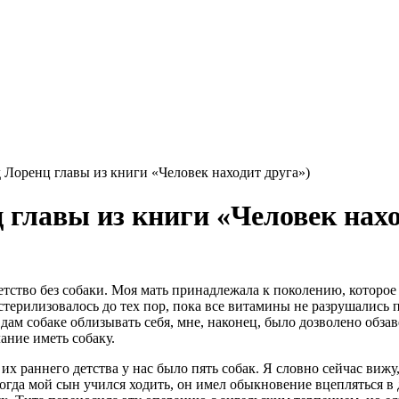
 Лоренц главы из книги «Человек находит друга»)
 главы из книги «Человек нахо
детство без собаки. Моя мать принадлежала к поколению, которое
терилизовалось до тех пор, пока все витамины не разрушались п
 дам собаке облизывать себя, мне, наконец, было дозволено обза
ание иметь собаку.
х раннего детства у нас было пять собак. Я словно сейчас вижу
огда мой сын учился ходить, он имел обыкновение вцепляться 