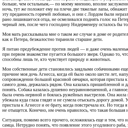
больше, чем остальным,— по моему мнению, вполне заслуженно. 
ночь, тут же положит ему на плечи две тяжелые лапы, обнажит
эту преданность горячей любовью, и они с Лордом были неразлу
рано лишившегося отца, не осмеливался поднять голос на Пет
черный лев, после чего господину Нидермеиеру осталось бы т
Моя мать рассказывала мне о таком же случае в доме ее родите
как и Петера, безжалостно тиранили старшие дети.
Я питаю предубеждение против людей — и даже очень маленьки
при первом знакомстве пугается большого зверя. Однако то, чт
способны лишь те, кто чувствует природу и животных.
Мои собственные дети становились заядлыми собачниками еще з
причине моя дочь Агнесса, когда ей было около шести лет, нап
сопровождении большой красивой овчарки, которая пристала к н
самого дома, держалась рядом. Она казалась пришибленной и д
понять. Собака казалась душевно неуравновешенной, а главное
была очень нервной и боялась ружейных выстрелов. Она жила в 
убежала куда глаза глядят и не сумела отыскать дорогу домой.
пристала к Агнессе и ее брату, когда повстречала их. Но тогда
не отыщется. Конечно, им очень нравилось, что такая большая 
Ситуация, помимо всего прочего, осложнялась еще и тем, что
самца. Нетрудно понять, что появление этого угодливого раба,