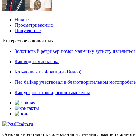
Новые
Просматриваемые
Популярные
Интересное о животных
Золотистый ретривер помог мальчику-аутисту излечиться 
Как видит мир кошка
Кот-ловкач из Франции (Видео)
Пес-байкер участвовал в благотворительном мотопробеге
Как устроен калейдоскоп хамелеона
Основы ветеринарии, содержания и лечения домашних живот