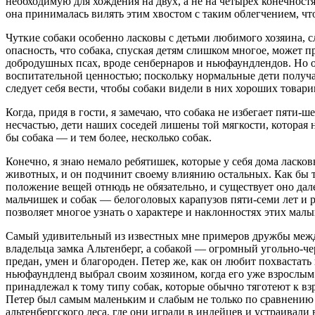
необходимую для хождения на двух, а не на четырех конечност
она принималась вилять этим хвостом с таким облегчением, что,
Чуткие собаки особенно ласковы с детьми любимого хозяина, сл
опасность, что собака, спуская детям слишком многое, может п
добродушных псах, вроде сенбернаров и ньюфаундлендов. Но 
воспитательной ценностью; поскольку нормальные дети получаю
следует себя вести, чтобы собаки видели в них хороших товари
Когда, придя в гости, я замечаю, что собака не избегает пяти-ш
несчастью, дети наших соседей лишены той мягкости, которая 
бы собака — и тем более, несколько собак.
Конечно, я знаю немало ребятишек, которые у себя дома ласко
животных, и он подчинит своему влиянию остальных. Как бы то
положение вещей отнюдь не обязательно, и существует оно да
мальчишек и собак — белоголовых карапузов пяти-семи лет и р
позволяет многое узнать о характере и наклонностях этих мал
Самый удивительный из известных мне примеров дружбы между
владельца замка Альтенберг, а собакой — огромный угольно-че
предан, умен и благороден. Петер же, как он любит похвастат
ньюфаундленд выбрал своим хозяином, когда его уже взрослым 
принадлежал к тому типу собак, которые обычно тяготеют к в
Петер был самым маленьким и слабым не только по сравнению 
альтенбергского леса, где они играли в индейцев и устраивали