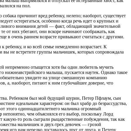
два малыш выпрямлялся и отпускал ее истерзанный хвост, как
валился на пол.
о собака причинит вред ребенку, нелепо; наоборот, существует
едует остерегаться, особенно когда речь идет о крупных и
йливого внимания детей — факт, обладающий значительной
те от них убегают, они вскоре начинают соображать, как
 еще в очень раннем возрасте привыкают считаться с другими.
 к ребенку, и ко всей семье немедленно возрастает. К
ни вы не встретите группы мальчишек, которых сопровождала
 ней непременно отыщется хотя бы один любитель мучить
го нижнеавстрийского малыша, пускается наутек. Однако такое
вы обязательно увидите на улице смешанную компанию
в, а, наоборот, питают к ним глубочайшее доверие, что
ства. Ребенком был мой будущий шурин, Петер Пфлаум, сын
истине идеальным характером: он был храбр до безрассудства,
 вот этого одиннадцатилетнего мальчика огромный
 непонятно, чем объяснялся его выбор, поскольку Лорд
ут какую-то роль сыграли рыцарственные побуждения, так как
ножества мальчишек и двух-трех девочек — грозой
емя игр нам нередко доставалось друг от друга, и Петеру