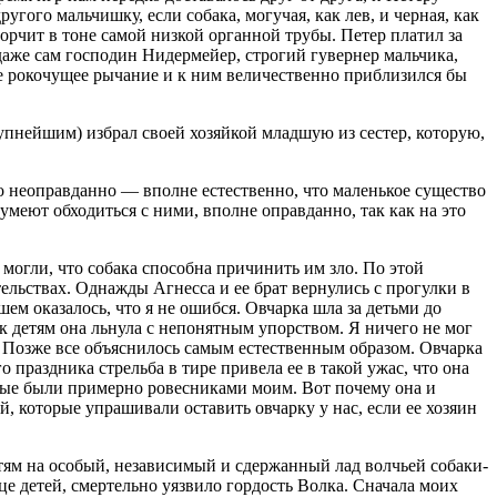
гого мальчишку, если собака, могучая, как лев, и черная, как
орчит в тоне самой низкой органной трубы. Петер платил за
 даже сам господин Нидермейер, строгий гувернер мальчика,
ее рокочущее рычание и к ним величественно приблизился бы
рупнейшим) избрал своей хозяйкой младшую из сестер, которую,
 неоправданно — вполне естественно, что маленькое существо
умеют обходиться с ними, вполне оправданно, так как на это
 могли, что собака способна причинить им зло. По этой
ельствах. Однажды Агнесса и ее брат вернулись с прогулки в
ем оказалось, что я не ошибся. Овчарка шла за детьми до
к детям она льнула с непонятным упорством. Я ничего не мог
? Позже все объяснилось самым естественным образом. Овчарка
 праздника стрельба в тире привела ее в такой ужас, что она
торые были примерно ровесниками моим. Вот почему она и
ей, которые упрашивали оставить овчарку у нас, если ее хозяин
тям на особый, независимый и сдержанный лад волчьей собаки-
дце детей, смертельно уязвило гордость Волка. Сначала моих