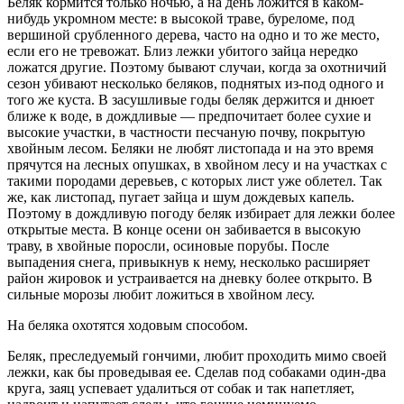
Беляк кормится только ночью, а на день ложится в каком-
нибудь укромном месте: в высокой траве, буреломе, под
вершиной срубленного дерева, часто на одно и то же место,
если его не тревожат. Близ лежки убитого зайца нередко
ложатся другие. Поэтому бывают случаи, когда за охотничий
сезон убивают несколько беляков, поднятых из-под одного и
того же куста. В засушливые годы беляк держится и днюет
ближе к воде, в дождливые — предпочитает более сухие и
высокие участки, в частности песчаную почву, покрытую
хвойным лесом. Беляки не любят листопада и на это время
прячутся на лесных опушках, в хвойном лесу и на участках с
такими породами деревьев, с которых лист уже облетел. Так
же, как листопад, пугает зайца и шум дождевых капель.
Поэтому в дождливую погоду беляк избирает для лежки более
открытые места. В конце осени он забивается в высокую
траву, в хвойные поросли, осиновые порубы. После
выпадения снега, привыкнув к нему, несколько расширяет
район жировок и устраивается на дневку более открыто. В
сильные морозы любит ложиться в хвойном лесу.
На беляка охотятся ходовым способом.
Беляк, преследуемый гончими, любит проходить мимо своей
лежки, как бы проведывая ее. Сделав под собаками один-два
круга, заяц успевает удалиться от собак и так напетляет,