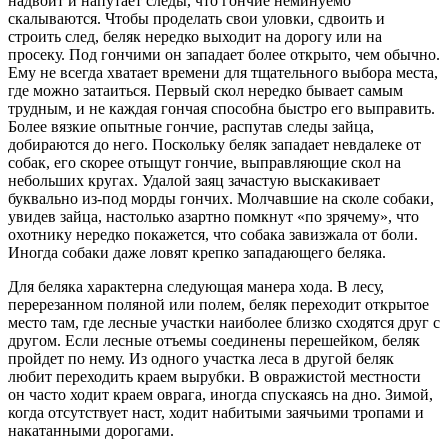
надвоит и напутает следы, что гончие неминуемо
скалываются. Чтобы проделать свои уловки, сдвоить и
строить след, беляк нередко выходит на дорогу или на
просеку. Под гончими он западает более открыто, чем обычно.
Ему не всегда хватает времени для тщательного выбора места,
где можно затаиться. Первый скол нередко бывает самым
трудным, и не каждая гончая способна быстро его выправить.
Более вязкие опытные гончие, распутав следы зайца,
добираются до него. Поскольку беляк западает невдалеке от
собак, его скорее отыщут гончие, выправляющие скол на
небольших кругах. Удалой заяц зачастую выскакивает
буквально из-под морды гончих. Молчавшие на сколе собаки,
увидев зайца, настолько азартно помкнут «по зрячему», что
охотнику нередко покажется, что собака завизжала от боли.
Иногда собаки даже ловят крепко западающего беляка.
Для беляка характерна следующая манера хода. В лесу,
перерезанном поляной или полем, беляк переходит открытое
место там, где лесные участки наиболее близко сходятся друг с
другом. Если лесные отъемы соединены перешейком, беляк
пройдет по нему. Из одного участка леса в другой беляк
любит переходить краем вырубки. В овражистой местности
он часто ходит краем оврага, иногда спускаясь на дно. Зимой,
когда отсутствует наст, ходит набитыми заячьими тропами и
накатанными дорогами.