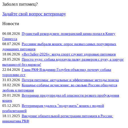
Заболел питомец?
Задайте свой вопрос ветеринару
Новости
06.08.2026
Пушистый рекордсмен: померанский шпиц попал в Книгу
Гиннесса
08.07.2026
Россияне выбрали кошек: опрос назвал самых популярных
домашних питомцев
18.06.2026
«ВетЗаБег‑2026»: когда спорт служит здоровью питомцев
28.05.2026
Просто чудо: собака вдохнула палку размером с руку, а хирург
вытащил её без наркоза!
22.04.2026
Глава РКФ Владимир Голубев объяснил, почему собака
торопливо ест
31.03.2026
Потеря питомца: актуальные и эффективные методы поиска
18.02.2026
Кошачье-собачье исчисление: во сколько России обходится
любовь к питомцам
20.01.2026
Ветеринар предупредил об опасности резкого пробуждения
кошек
05.12.2025
Ветеринарам удалось "подружить" кошек с водной
реабилитацией
18.11.2025
Введение обязательной регистрации питомцев в России:
инициатива РКФ