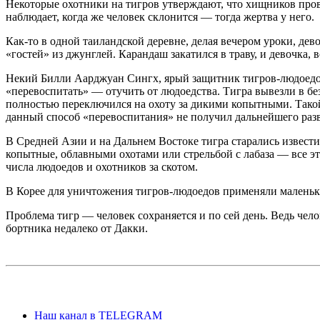
Некоторые охотники на тигров утверждают, что хищников пров
наблюдает, когда же человек склонится — тогда жертва у него.
Как-то в одной таиландской деревне, делая вечером уроки, де
«гостей» из джунглей. Карандаш закатился в траву, и девочка, 
Некий Билли Аарджуан Сингх, ярый защитник тигров-людоедов,
«перевоспитать» — отучить от людоедства. Тигра вывезли в б
полностью переключился на охоту за дикими копытными. Такой 
данный способ «перевоспитания» не получил дальнейшего раз
В Средней Азии и на Дальнем Востоке тигра старались извести
копытные, облавными охотами или стрельбой с лабаза — все эт
числа людоедов и охотников за скотом.
В Корее для уничтожения тигров-людоедов применяли малень
Проблема тигр — человек сохраняется и по сей день. Ведь чело
бортника недалеко от Дакки.
Наш канал в TELEGRAM