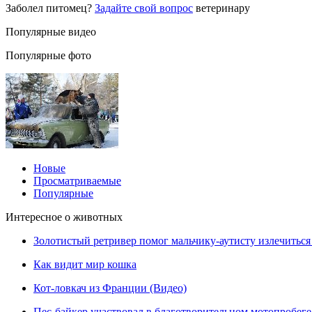
Заболел питомец?
Задайте свой вопрос
ветеринару
Популярные видео
Популярные фото
Новые
Просматриваемые
Популярные
Интересное о животных
Золотистый ретривер помог мальчику-аутисту излечиться 
Как видит мир кошка
Кот-ловкач из Франции (Видео)
Пес-байкер участвовал в благотворительном мотопробеге