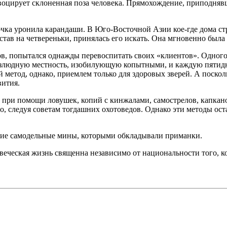
оцирует склоненная поза человека. Прямохождение, приподнявше
вочка уронила карандаши. В Юго-Вос­точной Азии кое-где дома с
встав на четвереньки, принялась его искать. Она мгновенно была
 попытался однажды перевоспитать своих «клиентов». Одного т
езлюдную местность, изобилующую копытными, и каждую пятидне
метод, однако, приемлем только для здоровых зверей. А поскол
вития.
 при помощи ловушек, копий с кинжалами, самострелов, капкано
о, следуя советам тогдашних охотоведов. Однако эти методы ос
кие самодельные мины, которыми обкладывали приманки.
веческая жизнь священна независимо от национальности того, ко