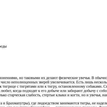
оеды
онениями, но таковыми их делают физические увечья. В обычной
а число неполноценных зверей увеличивается. Есть лишь несколь
 к тигрице с тигрятами или к тигру, остановленному собаками. 
 любит, когда подходят к его добыче или забирают добычу с соб
лько старческая слабость, стертые клыки и когти, но и увечья,
а и Брахмапутры), где людоедством занимаются тигры, не надел