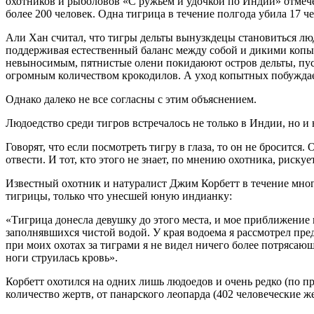
охотников и рыболовов «С ружьем и удочкой по Индии» отмече
более 200 человек. Одна тигрица в течение полгода убила 17 че
Али Хан считал, что тигры дельты вынузкдецы становиться лю
поддерживая естественный баланс между собой и дикими копы
невыносимым, пятнистые олени покидаюют остров дельты, пуск
огромным количеством крокодилов. А уход копытных побуждает
Однако далеко не все согласны с этим объяснением.
Людоедство среди тигров встречалось не только в Индии, но и
Говорят, что если посмотреть тигру в глаза, то он не бросится. 
отвести. И тот, кто этого не знает, по мнению охотника, рискуе
Известный охотник и натуралист Джим Корбетт в течение мно
тигрицы, только что унесшей юную индианку:
«Тигрица донесла девушку до этого места, и мое приближение
заполнявшихся чистой водой. У края водоема я рассмотрел пре
при моих охотах за тиграми я не видел ничего более потрясающ
ноги струилась кровь».
Корбетт охотился на одних лишь людоедов и очень редко (по п
количество жертв, от панарского леопарда (402 человеческие ж