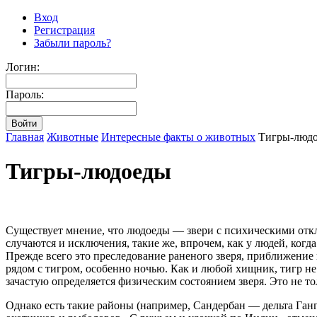
Вход
Регистрация
Забыли пароль?
Логин:
Пароль:
Главная
Животные
Интересные факты о животных
Тигры-люд
Тигры-людоеды
Существует мнение, что людоеды — звери с психическими откл
случаются и исключения, такие же, впрочем, как у людей, когд
Прежде всего это преследование раненого зверя, приближение
рядом с тигром, особенно ночью. Как и любой хищник, тигр не
зачастую определяется физическим состоянием зверя. Это не то
Однако есть такие районы (например, Сандербан — дельта Ганг