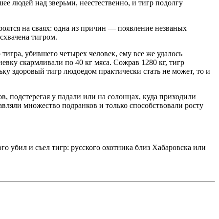
е людей над зверьми, неестественно, и тигр подолгу
троятся на сваях: одна из причин — появление незваных
 схвачена тигром.
игра, убившего четырех человек, ему все же удалось
вку скармливали по 40 кг мяса. Сожрав 1280 кг, тигр
ьку здоровый тигр людоедом практически стать не может, то и
в, подстерегая у падали или на солонцах, куда приходили
тавляли множество подранков и только способствовали росту
го убил и съел тигр: русского охотника близ Хабаровска или