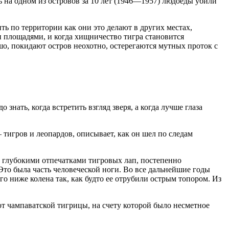
на одном из островов за 10 лет (1946—1957) людоеды убили
ь по территории как они это делают в других местах,
 площадями, и когда хищничество тигра становится
о, покидают остров неохотно, остерегаются мутных проток с
 знать, когда встретить взгляд зверя, а когда лучше глаза
игров и леопардов, описывает, как он шел по следам
у глубокими отпечатками тигровых лап, постепенно
Это была часть человеческой ноги. Во все дальнейшие годы
го ниже колена так, как будто ее отрубили острым топором. Из
от чампаватской тигрицы, на счету которой было несметное