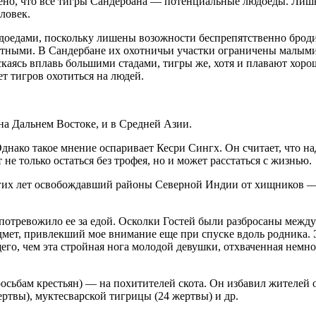
но, что все тигры Сандербана — потенциальные людоеды. Лишь 
ловек.
доедами, поскольку лишены возожности беспрепятственно бродит
тными. В Сандербане их охотничьи участки ограничены малыми
аясь вплавь большими стадами, тигры же, хотя и плавают хорош
 тигров охотиться на людей.
 на Дальнем Востоке, и в Средней Азии.
Однако такое мнение оспаривает Кесри Сингх. Он считает, что надо
т не только остаться без трофея, но и может расстаться с жизнью.
гих лет освобождавший районы Северной Индии от хищников — т
 потревожило ее за едой. Осколки Гостей были разбросаны межд
дмет, привлекший мое внимание еще при спуске вдоль родника. 
его, чем эта стройная нога молодой девушки, отхваченная немно
росьбам крестьян) — на похитителей скота. Он избавил жителей 
ертвы), муктесварской тигрицы (24 жертвы) и др.