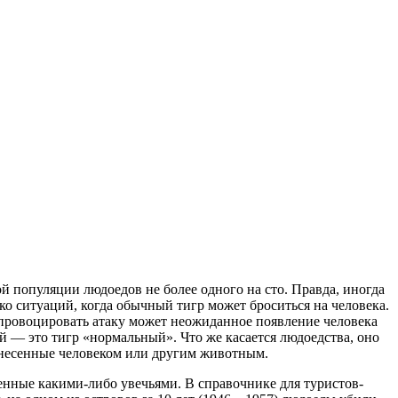
 популяции людоедов не более одного на сто. Правда, иногда
ко ситуаций, когда обычный тигр может броситься на человека.
Спровоцировать атаку может неожиданное появление человека
ой — это тигр «нормальный». Что же касается людоедства, оно
 нанесенные человеком или другим животным.
енные какими-либо увечьями. В справочнике для туристов-