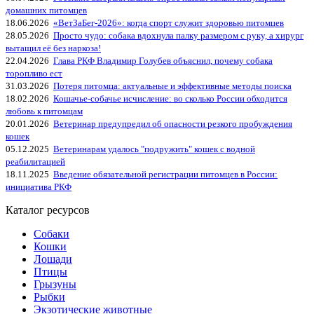
домашних питомцев
18.06.2026
«ВетЗаБег‑2026»: когда спорт служит здоровью питомцев
28.05.2026
Просто чудо: собака вдохнула палку размером с руку, а хирург
вытащил её без наркоза!
22.04.2026
Глава РКФ Владимир Голубев объяснил, почему собака
торопливо ест
31.03.2026
Потеря питомца: актуальные и эффективные методы поиска
18.02.2026
Кошачье-собачье исчисление: во сколько России обходится
любовь к питомцам
20.01.2026
Ветеринар предупредил об опасности резкого пробуждения
кошек
05.12.2025
Ветеринарам удалось "подружить" кошек с водной
реабилитацией
18.11.2025
Введение обязательной регистрации питомцев в России:
инициатива РКФ
Каталог ресурсов
Собаки
Кошки
Лошади
Птицы
Грызуны
Рыбки
Экзотические животные