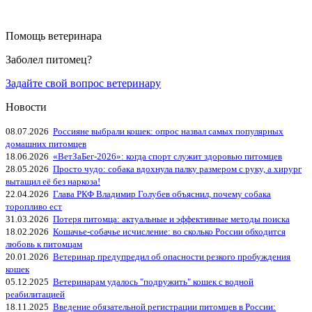
Помощь ветеринара
Заболел питомец?
Задайте свой вопрос ветеринару
Новости
08.07.2026
Россияне выбрали кошек: опрос назвал самых популярных
домашних питомцев
18.06.2026
«ВетЗаБег‑2026»: когда спорт служит здоровью питомцев
28.05.2026
Просто чудо: собака вдохнула палку размером с руку, а хирург
вытащил её без наркоза!
22.04.2026
Глава РКФ Владимир Голубев объяснил, почему собака
торопливо ест
31.03.2026
Потеря питомца: актуальные и эффективные методы поиска
18.02.2026
Кошачье-собачье исчисление: во сколько России обходится
любовь к питомцам
20.01.2026
Ветеринар предупредил об опасности резкого пробуждения
кошек
05.12.2025
Ветеринарам удалось "подружить" кошек с водной
реабилитацией
18.11.2025
Введение обязательной регистрации питомцев в России: