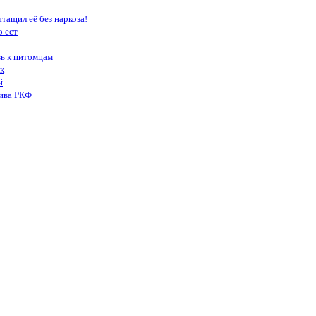
тащил её без наркоза!
о ест
вь к питомцам
к
й
тива РКФ