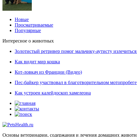
Новые
Просматриваемые
Популярные
Интересное о животных
Золотистый ретривер помог мальчику-аутисту излечиться 
Как видит мир кошка
Кот-ловкач из Франции (Видео)
Пес-байкер участвовал в благотворительном мотопробеге
Как устроен калейдоскоп хамелеона
Основы ветеринарии, содержания и лечения домашних живот