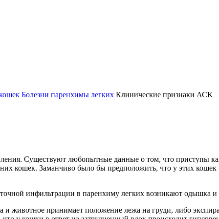
 кошек
Болезни паренхимы легких
Клинические признаки АСК
ления. Существуют любопытные данные о том, что приступы каш
них кошек. Заманчиво было бы предположить, что у этих кошек
еточной инфильтрации в паренхиму легких возникают одышка и
а и животное принимает положение лежа на груди, либо экспир
о, что у кошки в ответ на затрудненный вдох происходит гипер