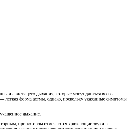
ля и свистящего дыхания, которые могут длиться всего
 — легкая форма астмы, однако, поскольку указанные симптомы
 учащенное дыхание.
аторным, при котором отмечаются хрюкающие звуки в
вентиляция легких с последующим затруднением при выдохе