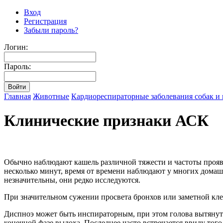
Вход
Регистрация
Забыли пароль?
Логин:
Пароль:
Главная
Животные
Кардиореспираторные заболевания собак и
Клинические признаки АСК
Обычно наблюдают кашель различной тяжести и частоты прояв
несколько минут, время от времени наблюдают у многих домаш
незначительны, они редко исследуются.
При значительном сужении просвета бронхов или заметной кл
Диспноэ может быть инспираторным, при этом голова вытянут
конечной фазе выдоха. Последнее часто встречается ввиду тог