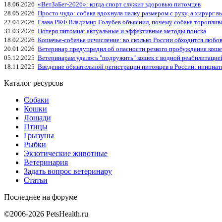
18.06.2026
«ВетЗаБег‑2026»: когда спорт служит здоровью питомцев
28.05.2026
Просто чудо: собака вдохнула палку размером с руку, а хирург вы
22.04.2026
Глава РКФ Владимир Голубев объяснил, почему собака тороплив
31.03.2026
Потеря питомца: актуальные и эффективные методы поиска
18.02.2026
Кошачье-собачье исчисление: во сколько России обходится любо
20.01.2026
Ветеринар предупредил об опасности резкого пробуждения коше
05.12.2025
Ветеринарам удалось "подружить" кошек с водной реабилитацие
18.11.2025
Введение обязательной регистрации питомцев в России: инициа
Каталог ресурсов
Собаки
Кошки
Лошади
Птицы
Грызуны
Рыбки
Экзотические животные
Ветеринария
Задать вопрос ветеринару
Статьи
Последнее на форуме
©2006-2026 PetsHealth.ru