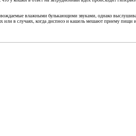
овождаемые влажными булькающими звуками, однако выслушиван
 или в случаях, когда диспноэ и кашель мешают приему пищи и в