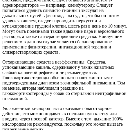
адренорецепторов — например, кленбутеролу. Следует
попытаться удалить слизисто-гнойный экссудат из
дыхательных путей. Для отхода экссудата, чтобы он потом
удалялся кашлем, следует проводить перкуссии и
купажирование грудной клетки, шесть раз в день по 10 минут.
Могут быть полезными также вдыхание пара и аэрозольного
раствора, а также слизерастворяющие средства. Наилучшим
решением в данном случае является сбалансированное
применение физиотерапии, ингаляционной терапии и
слизерастворяющих средств.
Отхаркивающие средства неэффективны. Средства,
успокаивающие кашель, сдерживают у таких животных
слабый кашлевой рефлекс и не рекомендуются.
Глюкокортикостероиды обычно назначают животным с
подтвержденным диагнозом эозинофильной пневмонии. Тем
не менее, авторы наблюдали реакцию на
глюкокортикостероиды у собак со стерильной нейтрофильной
пневмонией.
Увлажненный кислород часто оказывает благотворное
действие, его можно подавать в специальную клетку или
вводить через носовой катетер. Вместе с тем, дыхание 100%
кислородом не рекомендуется, поскольку это может вызвать
повреждение легких.