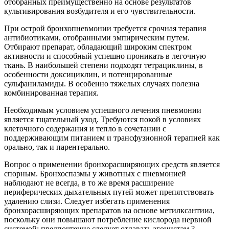
отобранных преимущественно на основе результатов
культивирования возбудителя и его чувствительности.
При острой бронхопневмонии требуется срочная терапия
антибиотиками, отобранными эмпирическим путем.
Отбирают препарат, обладающий широким спектром
активности и способный успешно проникать в легочную
ткань. В наибольшей степени подходят тетрациклины, в
особенности доксициклин, и потенцированные
сульфаниламиды. В особенно тяжелых случаях полезна
комбинированная терапия.
Необходимым условием успешного лечения пневмонии
является тщательный уход. Требуются покой в условиях
клеточного содержания и тепло в сочетании с
поддерживающим питанием и трансфузионной терапией как
орально, так и парентерально.
Вопрос о применении бронхорасширяющих средств является
спорным. Бронхоспазмы у животных с пневмонией
наблюдают не всегда, в то же время расширение
периферических дыхательных путей может препятствовать
удалению слизи. Следует избегать применения
бронхорасширяющих препаратов на основе метилксантииа,
поскольку они повышают потребление кислорода нервной
системой; предпочтение следует отдавать агонистам ?-