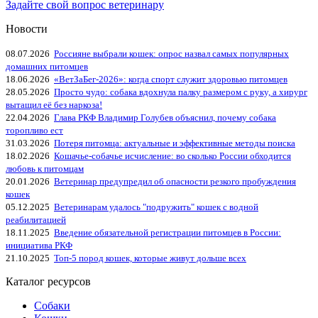
Задайте свой вопрос ветеринару
Новости
08.07.2026
Россияне выбрали кошек: опрос назвал самых популярных
домашних питомцев
18.06.2026
«ВетЗаБег‑2026»: когда спорт служит здоровью питомцев
28.05.2026
Просто чудо: собака вдохнула палку размером с руку, а хирург
вытащил её без наркоза!
22.04.2026
Глава РКФ Владимир Голубев объяснил, почему собака
торопливо ест
31.03.2026
Потеря питомца: актуальные и эффективные методы поиска
18.02.2026
Кошачье-собачье исчисление: во сколько России обходится
любовь к питомцам
20.01.2026
Ветеринар предупредил об опасности резкого пробуждения
кошек
05.12.2025
Ветеринарам удалось "подружить" кошек с водной
реабилитацией
18.11.2025
Введение обязательной регистрации питомцев в России:
инициатива РКФ
21.10.2025
Топ-5 пород кошек, которые живут дольше всех
Каталог ресурсов
Собаки