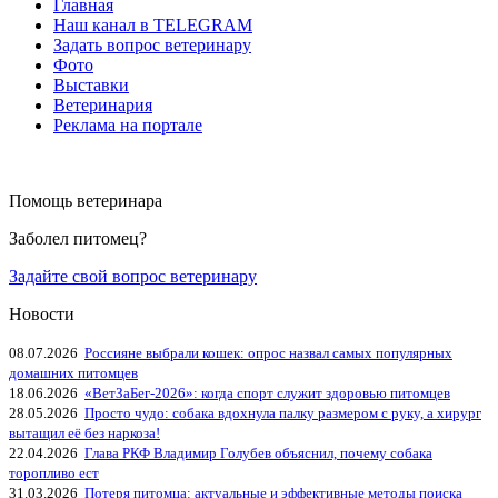
Главная
Наш канал в TELEGRAM
Задать вопрос ветеринару
Фото
Выставки
Ветеринария
Реклама на портале
Помощь ветеринара
Заболел питомец?
Задайте свой вопрос ветеринару
Новости
08.07.2026
Россияне выбрали кошек: опрос назвал самых популярных
домашних питомцев
18.06.2026
«ВетЗаБег‑2026»: когда спорт служит здоровью питомцев
28.05.2026
Просто чудо: собака вдохнула палку размером с руку, а хирург
вытащил её без наркоза!
22.04.2026
Глава РКФ Владимир Голубев объяснил, почему собака
торопливо ест
31.03.2026
Потеря питомца: актуальные и эффективные методы поиска