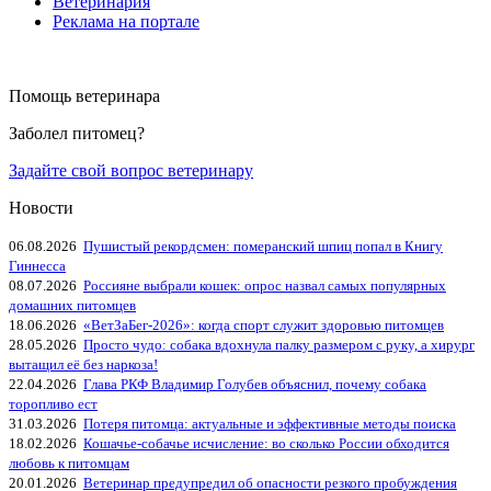
Ветеринария
Реклама на портале
Помощь ветеринара
Заболел питомец?
Задайте свой вопрос ветеринару
Новости
06.08.2026
Пушистый рекордсмен: померанский шпиц попал в Книгу
Гиннесса
08.07.2026
Россияне выбрали кошек: опрос назвал самых популярных
домашних питомцев
18.06.2026
«ВетЗаБег‑2026»: когда спорт служит здоровью питомцев
28.05.2026
Просто чудо: собака вдохнула палку размером с руку, а хирург
вытащил её без наркоза!
22.04.2026
Глава РКФ Владимир Голубев объяснил, почему собака
торопливо ест
31.03.2026
Потеря питомца: актуальные и эффективные методы поиска
18.02.2026
Кошачье-собачье исчисление: во сколько России обходится
любовь к питомцам
20.01.2026
Ветеринар предупредил об опасности резкого пробуждения