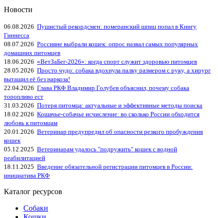
Новости
06.08.2026
Пушистый рекордсмен: померанский шпиц попал в Книгу
Гиннесса
08.07.2026
Россияне выбрали кошек: опрос назвал самых популярных
домашних питомцев
18.06.2026
«ВетЗаБег‑2026»: когда спорт служит здоровью питомцев
28.05.2026
Просто чудо: собака вдохнула палку размером с руку, а хирург
вытащил её без наркоза!
22.04.2026
Глава РКФ Владимир Голубев объяснил, почему собака
торопливо ест
31.03.2026
Потеря питомца: актуальные и эффективные методы поиска
18.02.2026
Кошачье-собачье исчисление: во сколько России обходится
любовь к питомцам
20.01.2026
Ветеринар предупредил об опасности резкого пробуждения
кошек
05.12.2025
Ветеринарам удалось "подружить" кошек с водной
реабилитацией
18.11.2025
Введение обязательной регистрации питомцев в России:
инициатива РКФ
Каталог ресурсов
Собаки
Кошки