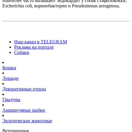
Наиболее часто вызывают эндокардит у собак стафилококки,
Escherichia coli, коринебактерии и Pseudomonas aeruginosa.
Наш канал в TELEGRAM
Реклама на портале
Собаки
Кошки
Лошади
Декоративные птицы
Грызуны
Аквариумные рыбки
Экзотические животные
Ветеринария