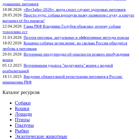
домашних питомцев
18.06.2026
«ВетЗаБег‑2026»: когда спорт служит здоровью питомцев
28.05.2026
Просто чудо: собака вдохнула палку размером с руку, а хирург
вытащил её без наркоза!
22.04.2026
Глава РКФ Владимир Голубев объяснил, почему собака
торопливо ест
31.03.2026
Потеря питомца: актуальные и эффективные методы поиска
18.02.2026
Кошачье-собачье исчисление: во сколько России обходится
любовь к питомцам
20.01.2026
Ветеринар предупредил об опасности резкого пробуждения
кошек
05.12.2025
Ветеринарам удалось "подружить" кошек с водной
реабилитацией
18.11.2025
Введение обязательной регистрации питомцев в России:
инициатива РКФ
Каталог ресурсов
Собаки
Кошки
Лошади
Птицы
Грызуны
Рыбки
Экзотические животные