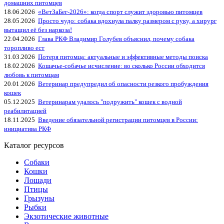
домашних питомцев
18.06.2026
«ВетЗаБег‑2026»: когда спорт служит здоровью питомцев
28.05.2026
Просто чудо: собака вдохнула палку размером с руку, а хирург
вытащил её без наркоза!
22.04.2026
Глава РКФ Владимир Голубев объяснил, почему собака
торопливо ест
31.03.2026
Потеря питомца: актуальные и эффективные методы поиска
18.02.2026
Кошачье-собачье исчисление: во сколько России обходится
любовь к питомцам
20.01.2026
Ветеринар предупредил об опасности резкого пробуждения
кошек
05.12.2025
Ветеринарам удалось "подружить" кошек с водной
реабилитацией
18.11.2025
Введение обязательной регистрации питомцев в России:
инициатива РКФ
Каталог ресурсов
Собаки
Кошки
Лошади
Птицы
Грызуны
Рыбки
Экзотические животные