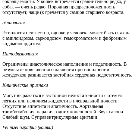
сокращаемости. У кошек встречается сравнительно редко, у
собак — очень редко. Породная предрасположенность
отсутствует, чаще (к гречается у самцов старшего возраста.
Этиология
Этиология неизвестна, однако у человека может быть связана
с амилоидозом, саркоидозом, гемохроматозом и фиброзным
эндомиокардитом.
Патофизиология
Ограничены диастолическое наполнение и податливость. В
результате повышенного давления при наполнении
желудочков развивается застойная сердечная недостаточность.
Клинические признаки
Могут выражаться в застойной недостаточности с отеком
легких или наличием жидкости в плевральной полости.
Отсутствие аппетита и апатичность. Аортальная
тромбоэмболия; паралич задних конечностей. Звук галопа.
Слабый шум. Суправентрикулярные аритмии.
Рентгенография (кошки)