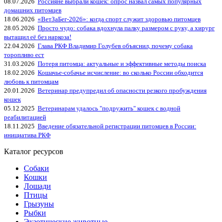
08.07.2026
Россияне выбрали кошек: опрос назвал самых популярных
домашних питомцев
18.06.2026
«ВетЗаБег‑2026»: когда спорт служит здоровью питомцев
28.05.2026
Просто чудо: собака вдохнула палку размером с руку, а хирург
вытащил её без наркоза!
22.04.2026
Глава РКФ Владимир Голубев объяснил, почему собака
торопливо ест
31.03.2026
Потеря питомца: актуальные и эффективные методы поиска
18.02.2026
Кошачье-собачье исчисление: во сколько России обходится
любовь к питомцам
20.01.2026
Ветеринар предупредил об опасности резкого пробуждения
кошек
05.12.2025
Ветеринарам удалось "подружить" кошек с водной
реабилитацией
18.11.2025
Введение обязательной регистрации питомцев в России:
инициатива РКФ
Каталог ресурсов
Собаки
Кошки
Лошади
Птицы
Грызуны
Рыбки
Экзотические животные