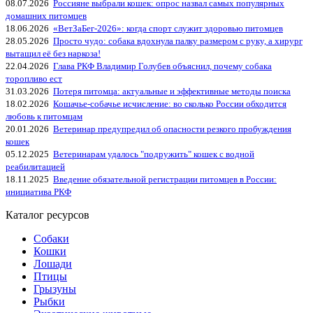
08.07.2026
Россияне выбрали кошек: опрос назвал самых популярных
домашних питомцев
18.06.2026
«ВетЗаБег‑2026»: когда спорт служит здоровью питомцев
28.05.2026
Просто чудо: собака вдохнула палку размером с руку, а хирург
вытащил её без наркоза!
22.04.2026
Глава РКФ Владимир Голубев объяснил, почему собака
торопливо ест
31.03.2026
Потеря питомца: актуальные и эффективные методы поиска
18.02.2026
Кошачье-собачье исчисление: во сколько России обходится
любовь к питомцам
20.01.2026
Ветеринар предупредил об опасности резкого пробуждения
кошек
05.12.2025
Ветеринарам удалось "подружить" кошек с водной
реабилитацией
18.11.2025
Введение обязательной регистрации питомцев в России:
инициатива РКФ
Каталог ресурсов
Собаки
Кошки
Лошади
Птицы
Грызуны
Рыбки