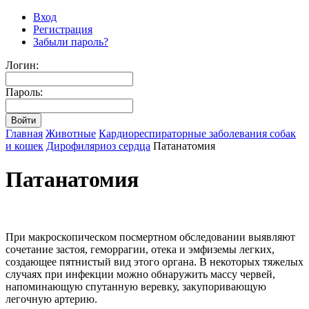
Вход
Регистрация
Забыли пароль?
Логин:
Пароль:
Главная
Животные
Кардиореспираторные заболевания собак
и кошек
Дирофиляриоз сердца
Патанатомия
Патанатомия
При макроскопическом посмертном обследовании выявляют
сочетание застоя, геморрагии, отека и эмфиземы легких,
создающее пятнистый вид этого органа. В некоторых тяжелых
случаях при инфекции можно обнаружить массу червей,
напоминающую спутанную веревку, закупоривающую
легочную артерию.