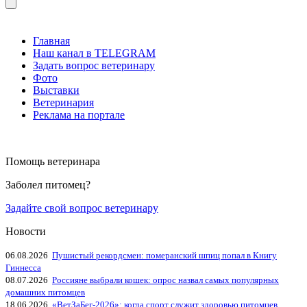
Главная
Наш канал в TELEGRAM
Задать вопрос ветеринару
Фото
Выставки
Ветеринария
Реклама на портале
Помощь ветеринара
Заболел питомец?
Задайте свой вопрос ветеринару
Новости
06.08.2026
Пушистый рекордсмен: померанский шпиц попал в Книгу
Гиннесса
08.07.2026
Россияне выбрали кошек: опрос назвал самых популярных
домашних питомцев
18.06.2026
«ВетЗаБег‑2026»: когда спорт служит здоровью питомцев