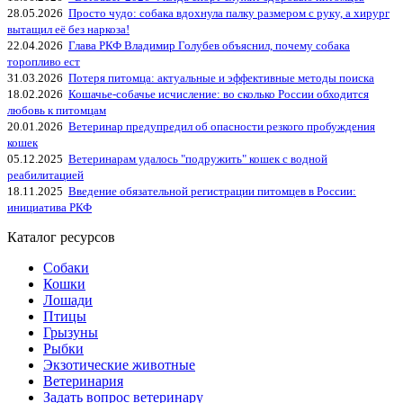
28.05.2026
Просто чудо: собака вдохнула палку размером с руку, а хирург
вытащил её без наркоза!
22.04.2026
Глава РКФ Владимир Голубев объяснил, почему собака
торопливо ест
31.03.2026
Потеря питомца: актуальные и эффективные методы поиска
18.02.2026
Кошачье-собачье исчисление: во сколько России обходится
любовь к питомцам
20.01.2026
Ветеринар предупредил об опасности резкого пробуждения
кошек
05.12.2025
Ветеринарам удалось "подружить" кошек с водной
реабилитацией
18.11.2025
Введение обязательной регистрации питомцев в России:
инициатива РКФ
Каталог ресурсов
Собаки
Кошки
Лошади
Птицы
Грызуны
Рыбки
Экзотические животные
Ветеринария
Задать вопрос ветеринару