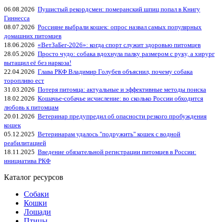
06.08.2026
Пушистый рекордсмен: померанский шпиц попал в Книгу
Гиннесса
08.07.2026
Россияне выбрали кошек: опрос назвал самых популярных
домашних питомцев
18.06.2026
«ВетЗаБег‑2026»: когда спорт служит здоровью питомцев
28.05.2026
Просто чудо: собака вдохнула палку размером с руку, а хирург
вытащил её без наркоза!
22.04.2026
Глава РКФ Владимир Голубев объяснил, почему собака
торопливо ест
31.03.2026
Потеря питомца: актуальные и эффективные методы поиска
18.02.2026
Кошачье-собачье исчисление: во сколько России обходится
любовь к питомцам
20.01.2026
Ветеринар предупредил об опасности резкого пробуждения
кошек
05.12.2025
Ветеринарам удалось "подружить" кошек с водной
реабилитацией
18.11.2025
Введение обязательной регистрации питомцев в России:
инициатива РКФ
Каталог ресурсов
Собаки
Кошки
Лошади
Птицы