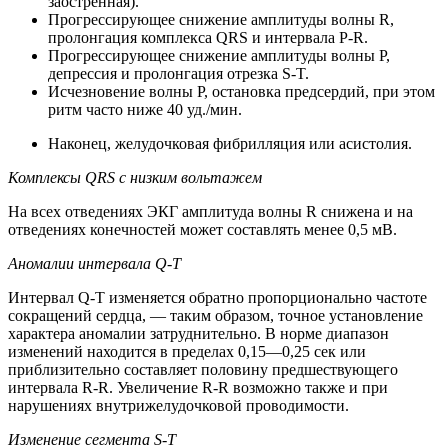
заостренная).
Прогрессирующее снижение амплитуды волны R,
пролонгация комплекса QRS и интервала P-R.
Прогрессирующее снижение амплитуды волны Р,
депрессия и пролонгация отрезка S-T.
Исчезновение волны Р, остановка предсердий, при этом
ритм часто ниже 40 уд./мин.
Наконец, желудочковая фибрилляция или асистолия.
Комплексы QRS с низким вольтажем
На всех отведениях ЭКГ амплитуда волны R снижена и на
отведениях конечностей может составлять менее 0,5 мВ.
Аномалии интервала Q-T
Интервал Q-T изменяется обратно пропорционально частоте
сокращений сердца, — таким образом, точное установление
характера аномалии затруднительно. В норме диапазон
изменений находится в пределах 0,15—0,25 сек или
приблизительно составляет половину предшествующего
интервала R-R. Увеличение R-R возможно также и при
нарушениях внутрижелудочковой проводимости.
Изменение сегмента S-T