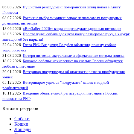
06.08.2026
Пушистый рекордсмен: померанский шпиц попал в Книгу
Гиннесса
08.07.2026
Россияне выбрали кошек: опрос назвал самых популярных
домашних питомцев
18.06.2026
«ВетЗаБег‑2026»: когда спорт служит здоровью питомцев
28.05.2026
Просто чудо: собака вдохнула палку размером с руку, а хирург
вытащил её без наркоза!
22.04.2026
Глава РКФ Владимир Голубев объяснил, почему собака
торопливо ест
31.03.2026
Потеря питомца: актуальные и эффективные методы поиска
18.02.2026
Кошачье-собачье исчисление: во сколько России обходится
любовь к питомцам
20.01.2026
Ветеринар предупредил об опасности резкого пробуждения
кошек
05.12.2025
Ветеринарам удалось "подружить" кошек с водной
реабилитацией
18.11.2025
Введение обязательной регистрации питомцев в России:
инициатива РКФ
Каталог ресурсов
Собаки
Кошки
Лошади