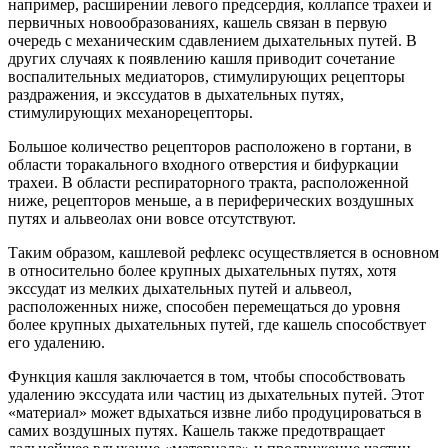
например, расширении левого предсердия, коллапсе трахеи и
первичных новообразованиях, кашель связан в первую
очередь с механическим сдавлением дыхательных путей. В
других случаях к появлению кашля приводит сочетание
воспалительных медиаторов, стиму­лирующих рецепторы
раздражения, и экссудатов в дыхательных путях,
стимулирующих механорецепторы.
Большое количество рецепторов расположено в гортани, в
области торакального входного отверстия и бифуркации
трахеи. В области респираторного тракта, расположенной
ниже, рецепторов меньше, а в периферических воздушных
путях и альвеолах они вовсе отсутствуют.
Таким образом, кашлевой рефлекс осуществляется в основном
в относительно более крупных дыхательных путях, хотя
экссудат из мелких дыхательных путей и альвеол,
расположенных ниже, способен перемещаться до уровня
более крупных дыхательных путей, где кашель способствует
его удалению.
Функция кашля заключается в том, чтобы способствовать
удалению экссудата или частиц из дыхательных путей. Этот
«материал» может вдыхаться извне либо продуцироваться в
самих воздушных путях. Кашель также предотвращает