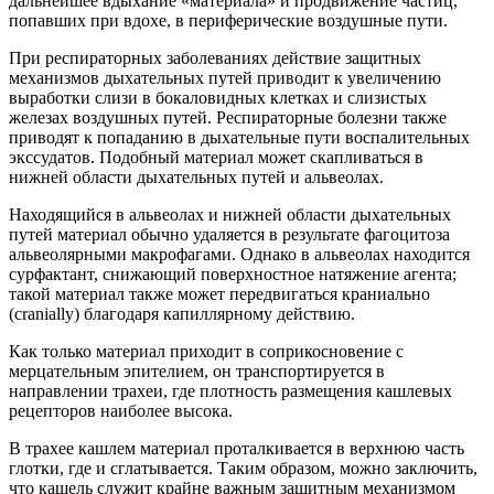
дальнейшее вдыхание «материала» и продвижение частиц,
попавших при вдохе, в периферические воздушные пути.
При респираторных заболеваниях действие защитных
механизмов дыхательных путей приводит к увеличению
выработки слизи в бокаловидных клетках и слизистых
железах воздушных путей. Респираторные болезни также
приводят к попаданию в дыхательные пути воспалительных
экссудатов. Подобный материал может скапливаться в
нижней области дыхательных путей и альвеолах.
Находящийся в альвеолах и нижней области дыхательных
путей материал обычно удаляется в результате фагоцитоза
альвеолярными макрофагами. Однако в альвеолах находится
сурфактант, снижающий поверхностное натяжение агента;
такой материал также может передвигаться краниально
(cranially) благодаря капиллярному действию.
Как только материал приходит в соприкосновение с
мерцательным эпителием, он транспортируется в
направлении трахеи, где плотность размещения кашлевых
рецепторов наиболее высока.
В трахее кашлем материал проталкивается в верхнюю часть
глотки, где и сглатывается. Таким образом, можно заключить,
что кашель служит крайне важным защитным механизмом