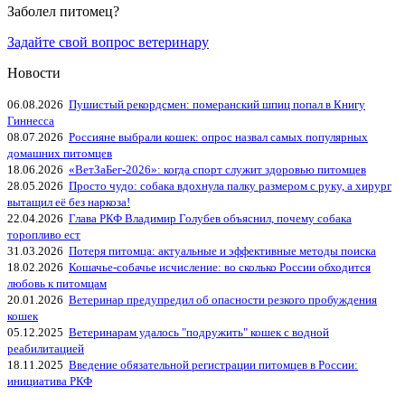
Заболел питомец?
Задайте свой вопрос ветеринару
Новости
06.08.2026
Пушистый рекордсмен: померанский шпиц попал в Книгу
Гиннесса
08.07.2026
Россияне выбрали кошек: опрос назвал самых популярных
домашних питомцев
18.06.2026
«ВетЗаБег‑2026»: когда спорт служит здоровью питомцев
28.05.2026
Просто чудо: собака вдохнула палку размером с руку, а хирург
вытащил её без наркоза!
22.04.2026
Глава РКФ Владимир Голубев объяснил, почему собака
торопливо ест
31.03.2026
Потеря питомца: актуальные и эффективные методы поиска
18.02.2026
Кошачье-собачье исчисление: во сколько России обходится
любовь к питомцам
20.01.2026
Ветеринар предупредил об опасности резкого пробуждения
кошек
05.12.2025
Ветеринарам удалось "подружить" кошек с водной
реабилитацией
18.11.2025
Введение обязательной регистрации питомцев в России:
инициатива РКФ