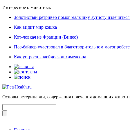
Интересное о животных
Золотистый ретривер помог мальчику-аутисту излечиться 
Как видит мир кошка
Кот-ловкач из Франции (Видео)
Пес-байкер участвовал в благотворительном мотопробеге
Как устроен калейдоскоп хамелеона
Основы ветеринарии, содержания и лечения домашних живот
Главная