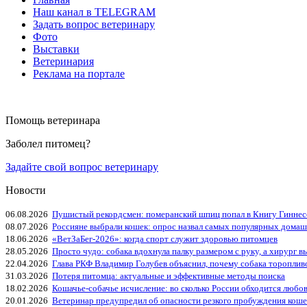
Наш канал в TELEGRAM
Задать вопрос ветеринару
Фото
Выставки
Ветеринария
Реклама на портале
Помощь ветеринара
Заболел питомец?
Задайте свой вопрос ветеринару
Новости
06.08.2026
Пушистый рекордсмен: померанский шпиц попал в Книгу Гиннес
08.07.2026
Россияне выбрали кошек: опрос назвал самых популярных дома
18.06.2026
«ВетЗаБег‑2026»: когда спорт служит здоровью питомцев
28.05.2026
Просто чудо: собака вдохнула палку размером с руку, а хирург вы
22.04.2026
Глава РКФ Владимир Голубев объяснил, почему собака тороплив
31.03.2026
Потеря питомца: актуальные и эффективные методы поиска
18.02.2026
Кошачье-собачье исчисление: во сколько России обходится любо
20.01.2026
Ветеринар предупредил об опасности резкого пробуждения коше