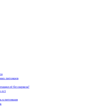
са
шних питомцев
тащил её без наркоза!
о ест
вь к питомцам
к