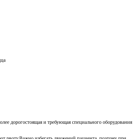
дца
более дорогостоящая и требующая специального оборудования
ют рвоту.Важно избегать движений пациента, поэтому при