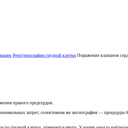
 кошек
Рентгенография грудной клетки
Поражение клапанов сер
жения правого предсердия.
минимальных затрат; селективная же ангиография — процедура 
ти грудной клетки, отмечается рвота. У кошек иногда наблюда