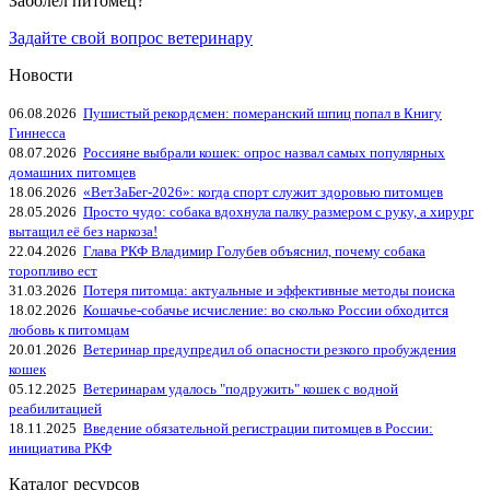
Заболел питомец?
Задайте свой вопрос ветеринару
Новости
06.08.2026
Пушистый рекордсмен: померанский шпиц попал в Книгу
Гиннесса
08.07.2026
Россияне выбрали кошек: опрос назвал самых популярных
домашних питомцев
18.06.2026
«ВетЗаБег‑2026»: когда спорт служит здоровью питомцев
28.05.2026
Просто чудо: собака вдохнула палку размером с руку, а хирург
вытащил её без наркоза!
22.04.2026
Глава РКФ Владимир Голубев объяснил, почему собака
торопливо ест
31.03.2026
Потеря питомца: актуальные и эффективные методы поиска
18.02.2026
Кошачье-собачье исчисление: во сколько России обходится
любовь к питомцам
20.01.2026
Ветеринар предупредил об опасности резкого пробуждения
кошек
05.12.2025
Ветеринарам удалось "подружить" кошек с водной
реабилитацией
18.11.2025
Введение обязательной регистрации питомцев в России:
инициатива РКФ
Каталог ресурсов