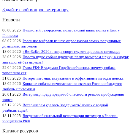
Задайте свой вопрос ветеринару
Новости
06.08.2026
Пушистый рекордсмен: померанский шпиц попал в Книгу
Гиннесса
08.07.2026
Россияне выбрали кошек: опрос назвал самых популярных
домашних питомцев
18.06.2026
«ВетЗаБег‑2026»: когда спорт служит здоровью питомцев
28.05.2026
Просто чудо: собака вдохнула палку размером с руку, а хирург
вытащил её без наркоза!
22.04.2026
Глава РКФ Владимир Голубев объяснил, почему собака
торопливо ест
31.03.2026
Потеря питомца: актуальные и эффективные методы поиска
18.02.2026
Кошачье-собачье исчисление: во сколько России обходится
любовь к питомцам
20.01.2026
Ветеринар предупредил об опасности резкого пробуждения
кошек
05.12.2025
Ветеринарам удалось "подружить" кошек с водной
реабилитацией
18.11.2025
Введение обязательной регистрации питомцев в России:
инициатива РКФ
Каталог ресурсов