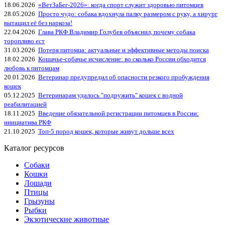
18.06.2026
«ВетЗаБег‑2026»: когда спорт служит здоровью питомцев
28.05.2026
Просто чудо: собака вдохнула палку размером с руку, а хирург
вытащил её без наркоза!
22.04.2026
Глава РКФ Владимир Голубев объяснил, почему собака
торопливо ест
31.03.2026
Потеря питомца: актуальные и эффективные методы поиска
18.02.2026
Кошачье-собачье исчисление: во сколько России обходится
любовь к питомцам
20.01.2026
Ветеринар предупредил об опасности резкого пробуждения
кошек
05.12.2025
Ветеринарам удалось "подружить" кошек с водной
реабилитацией
18.11.2025
Введение обязательной регистрации питомцев в России:
инициатива РКФ
21.10.2025
Топ-5 пород кошек, которые живут дольше всех
Каталог ресурсов
Собаки
Кошки
Лошади
Птицы
Грызуны
Рыбки
Экзотические животные