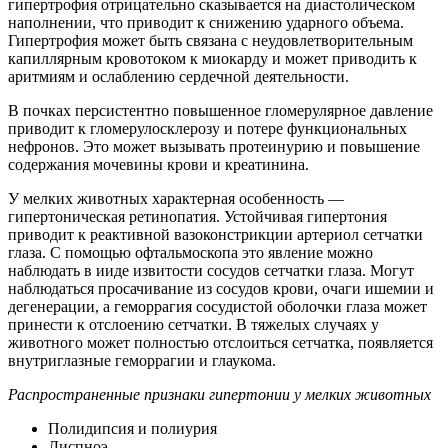
гипертрофия отрицательно сказывается на диастолическом
наполнении, что приводит к снижению ударного объема.
Гипертрофия может быть связана с неудовлетворительным
капиллярным кровотоком к миокарду и может приводить к
аритмиям и ослаблению сердечной деятельности.
В почках персистентно повышенное гломерулярное давление
приводит к гломерулосклерозу и потере функциональных
нефронов. Это может вызывать протеинурию и повышение
содержания мочевины крови и креатинина.
У мелких животных характерная особенность —
гипертоническая ретинопатия. Устойчивая гипертония
приводит к реактивной вазоконстрикции артериол сетчатки
глаза. С помощью офтальмоскопа это явление можно
наблюдать в ииде извитости сосудов сетчатки глаза. Могут
наблюдаться просачивание из сосудов крови, очаги ишемии и
дегенерации, а геморрагия сосудистой оболочки глаза может
принести к отслоению сетчатки. В тяжелых случаях у
животного может полностью отслоиться сетчатка, появляется
внутриглазные геморрагии и глаукома.
Распространенные признаки гипертонии у мелких животных
Полидипсия и полиурия
Диспноэ