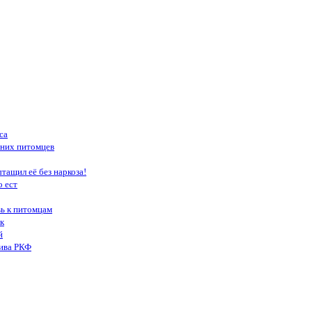
са
шних питомцев
тащил её без наркоза!
о ест
вь к питомцам
к
й
тива РКФ