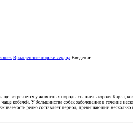
 кошек
Врожденные пороки сердца
Введение
аще встречается у животных породы спаниель короля Карла, кол
 чаще кобелей. У большинства собак заболевание в течение нес
-реживаемость редко составляет период, превышающий несколько 