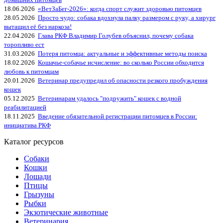
18.06.2026
«ВетЗаБег‑2026»: когда спорт служит здоровью питомцев
28.05.2026
Просто чудо: собака вдохнула палку размером с руку, а хирург
вытащил её без наркоза!
22.04.2026
Глава РКФ Владимир Голубев объяснил, почему собака
торопливо ест
31.03.2026
Потеря питомца: актуальные и эффективные методы поиска
18.02.2026
Кошачье-собачье исчисление: во сколько России обходится
любовь к питомцам
20.01.2026
Ветеринар предупредил об опасности резкого пробуждения
кошек
05.12.2025
Ветеринарам удалось "подружить" кошек с водной
реабилитацией
18.11.2025
Введение обязательной регистрации питомцев в России:
инициатива РКФ
Каталог ресурсов
Собаки
Кошки
Лошади
Птицы
Грызуны
Рыбки
Экзотические животные
Ветеринария