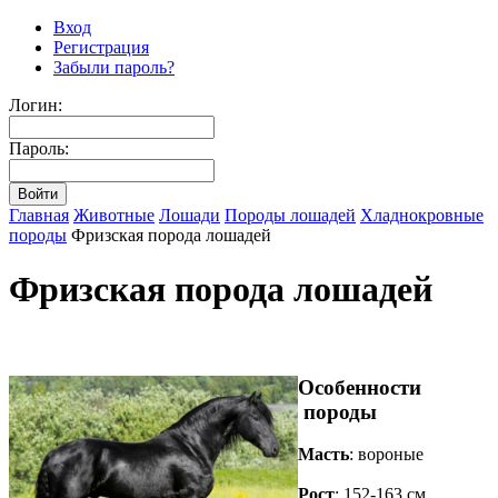
Вход
Регистрация
Забыли пароль?
Логин:
Пароль:
Главная
Животные
Лошади
Породы лошадей
Хладнокровные
породы
Фризская порода лошадей
Фризская порода лошадей
Особенности
породы
Масть
: вороные
Рост
: 152-163 см