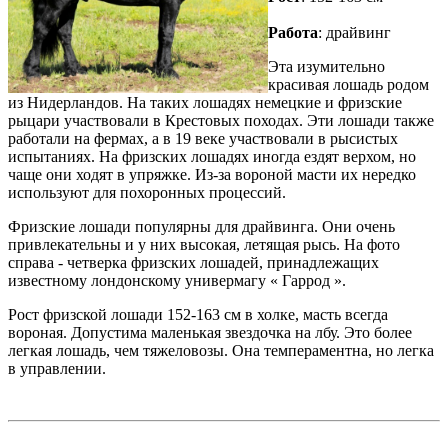
Работа
: драйвинг
Эта изумительно
красивая лошадь родом
из Нидерландов. На таких лошадях немецкие и фризские
рыцари участвовали в Крестовых походах. Эти лошади также
работали на фермах, а в 19 веке участвовали в рысистых
испытаниях. На фризских лошадях иногда ездят верхом, но
чаще они ходят в упряжке. Из-за вороной масти их нередко
используют для похоронных процессий.
Фризские лошади популярны для драйвинга. Они очень
привлекательны и у них высокая, летящая рысь. На фото
справа - четверка фризских лошадей, принадлежащих
известному лондонскому универмагу « Гаррод ».
Рост фризской лошади 152-163 см в холке, масть всегда
вороная. Допустима маленькая звездочка на лбу. Это более
легкая лошадь, чем тяжеловозы. Она темпераментна, но легка
в управлении.