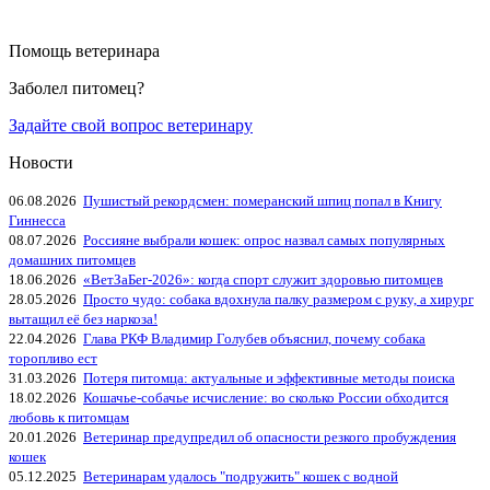
Помощь ветеринара
Заболел питомец?
Задайте свой вопрос ветеринару
Новости
06.08.2026
Пушистый рекордсмен: померанский шпиц попал в Книгу
Гиннесса
08.07.2026
Россияне выбрали кошек: опрос назвал самых популярных
домашних питомцев
18.06.2026
«ВетЗаБег‑2026»: когда спорт служит здоровью питомцев
28.05.2026
Просто чудо: собака вдохнула палку размером с руку, а хирург
вытащил её без наркоза!
22.04.2026
Глава РКФ Владимир Голубев объяснил, почему собака
торопливо ест
31.03.2026
Потеря питомца: актуальные и эффективные методы поиска
18.02.2026
Кошачье-собачье исчисление: во сколько России обходится
любовь к питомцам
20.01.2026
Ветеринар предупредил об опасности резкого пробуждения
кошек
05.12.2025
Ветеринарам удалось "подружить" кошек с водной