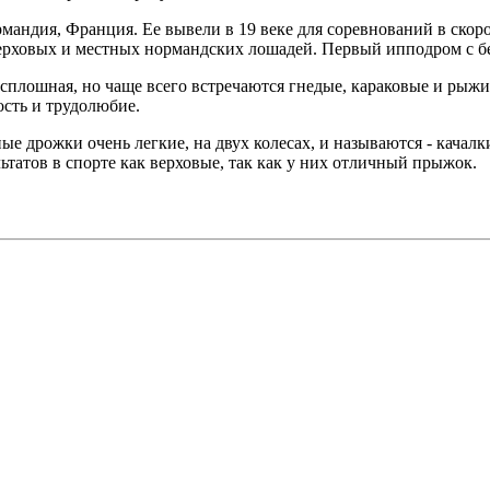
рмандия, Франция. Ее вывели в 19 веке для соревнований в ско
ерховых и местных нормандских лошадей. Первый ипподром с бег
, сплошная, но чаще всего встречаются гнедые, караковые и рыж
сть и трудолюбие.
е дрожки очень легкие, на двух колесах, и называются - качалк
татов в спорте как верховые, так как у них отличный прыжок.