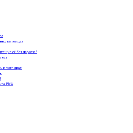
са
шних питомцев
тащил её без наркоза!
о ест
вь к питомцам
к
й
тива РКФ