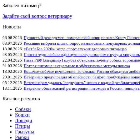
Заболел питомец?
Задайте свой вопрос ветеринару
Новости
06.08.2026
Пушистый рекордсмен: померанский шпиц попал в Книгу Гиннес
08.07.2026
Россияне выбрали кошек: опрос назвал самых популярных дома
18.06.2026
«ВетЗаБег‑2026»: когда спорт служит здоровью питомцев
28.05.2026
Просто чудо: собака вдохнула палку размером с руку, а хирург вы
22.04.2026
Глава РКФ Владимир Голубев объяснил, почему собака тороплив
31.03.2026
Потеря питомца: актуальные и эффективные методы поиска
18.02.2026
Кошачье-собачье исчисление: во сколько России обходится любо
20.01.2026
Ветеринар предупредил об опасности резкого пробуждения коше
05.12.2025
Ветеринарам удалось "подружить" кошек с водной реабилитацие
18.11.2025
Введение обязательной регистрации питомцев в России: инициа
Каталог ресурсов
Собаки
Кошки
Лошади
Птицы
Грызуны
Рыбки