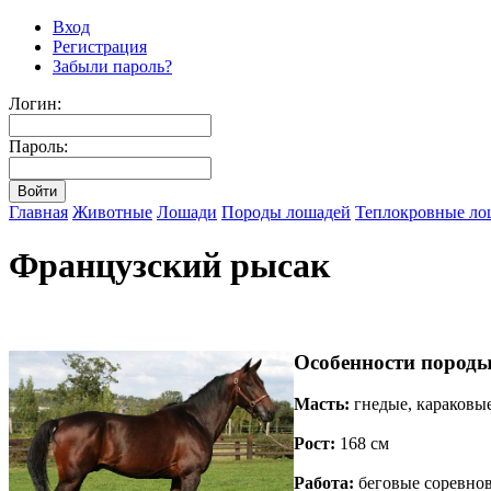
Вход
Регистрация
Забыли пароль?
Логин:
Пароль:
Главная
Животные
Лошади
Породы лошадей
Теплокровные ло
Французский рысак
Особенности пород
Масть:
гнедые, караковы
Рост:
168 см
Работа:
беговые соревно