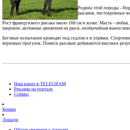
Родина этой породы - Но
рысаков, чистокровных в
Рост французского рысака около 168 см в холке. Масть - любая
широкие, активные движения на рыси, необычайная выносливо
Беговые испытания проводят под седлом и в упряжи. Спортивны
верховых прогулок. Помеси рысаков добиваются высоких резуль
Наш канал в TELEGRAM
Реклама на портале
Собаки
Кошки
Лошади
Общие сведения о лошадях