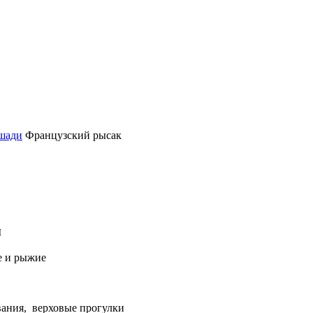
шади
Французский рысак
ы
е и рыжие
вания, верховые прогулки