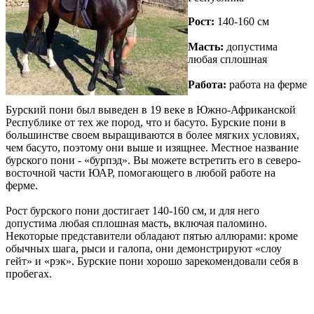
Рост:
140-160 см
Масть:
допустима
любая сплошная
Работа:
работа на ферме
Бурский пони был выведен в 19 веке в Южно-Африканской
Республике от тех же пород, что и басуто. Бурские пони в
большинстве своем выращиваются в более мягких условиях,
чем басуто, поэтому они выше и изящнее. Местное название
бурского пони - «бурпэд». Вы можете встретить его в северо-
восточной части ЮАР, помогающего в любой работе на
ферме.
Рост бурского пони достигает 140-160 см, и для него
допустима любая сплошная масть, включая паломино.
Некоторые представители обладают пятью аллюрами: кроме
обычных шага, рыси и галопа, они демонстрируют «слоу
гейт» и «рэк». Бурские пони хорошо зарекомендовали себя в
пробегах.