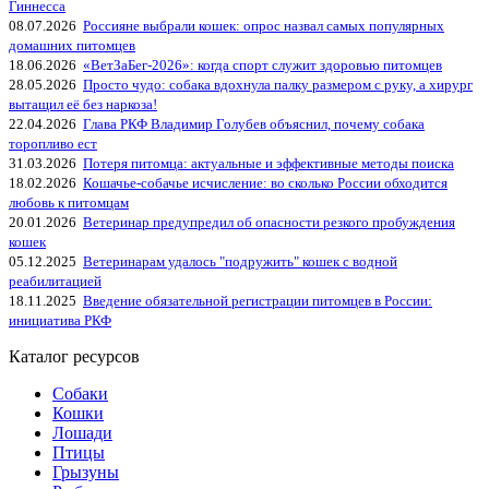
Гиннесса
08.07.2026
Россияне выбрали кошек: опрос назвал самых популярных
домашних питомцев
18.06.2026
«ВетЗаБег‑2026»: когда спорт служит здоровью питомцев
28.05.2026
Просто чудо: собака вдохнула палку размером с руку, а хирург
вытащил её без наркоза!
22.04.2026
Глава РКФ Владимир Голубев объяснил, почему собака
торопливо ест
31.03.2026
Потеря питомца: актуальные и эффективные методы поиска
18.02.2026
Кошачье-собачье исчисление: во сколько России обходится
любовь к питомцам
20.01.2026
Ветеринар предупредил об опасности резкого пробуждения
кошек
05.12.2025
Ветеринарам удалось "подружить" кошек с водной
реабилитацией
18.11.2025
Введение обязательной регистрации питомцев в России:
инициатива РКФ
Каталог ресурсов
Собаки
Кошки
Лошади
Птицы
Грызуны