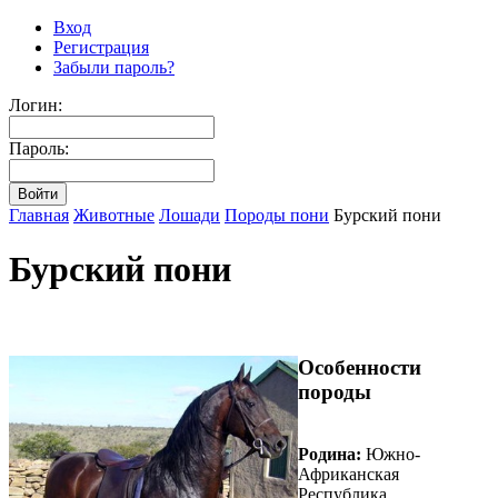
Вход
Регистрация
Забыли пароль?
Логин:
Пароль:
Главная
Животные
Лошади
Породы пони
Бурский пони
Бурский пони
Особенности
породы
Родина:
Южно-
Африканская
Республика