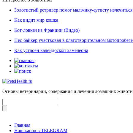
Золотистый ретривер помог мальчику-аутисту излечиться 
Как видит мир кошка
Кот-ловкач из Франции (Видео)
Пес-байкер участвовал в благотворительном мотопробеге
Как устроен калейдоскоп хамелеона
Основы ветеринарии, содержания и лечения домашних живот
Главная
Наш канал в TELEGRAM