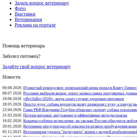
Задать вопрос ветеринару
Фото
Выставки
Ветеринария
Реклама на портале
Помощь ветеринара
Заболел питомец?
Задайте свой вопрос ветеринару
Новости
06.08.2026
Пушистый рекордсмен: померанский шпиц попал в Книгу Гиннес
08.07.2026
Россияне выбрали кошек: опрос назвал самых популярных дома
18.06.2026
«ВетЗаБег‑2026»: когда спорт служит здоровью питомцев
28.05.2026
Просто чудо: собака вдохнула палку размером с руку, а хирург вы
22.04.2026
Глава РКФ Владимир Голубев объяснил, почему собака тороплив
31.03.2026
Потеря питомца: актуальные и эффективные методы поиска
18.02.2026
Кошачье-собачье исчисление: во сколько России обходится любо
20.01.2026
Ветеринар предупредил об опасности резкого пробуждения коше
05.12.2025
Ветеринарам удалось "подружить" кошек с водной реабилитацие