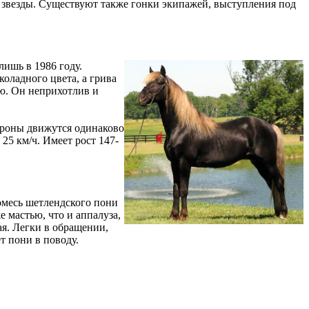
звезды. Существуют также гонки экипажей, выступления под
лишь в 1986 году.
оладного цвета, а грива
ью. Он неприхотлив и
тороны движутся одинаково
25 км/ч. Имеет рост 147-
омесь шетлендского пони
 мастью, что и аппалуза,
ая. Легки в обращении,
т пони в поводу.