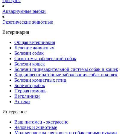
Грызуны
Аквариумные рыбки
Экзотические животные
Ветеринария
Общая ветеринария
Лечение животных
Болезни собак
Симптомы заболеваний собак
Болезни кошек
Болезни пищеварительной системы собак и кошек
Кардиореспираторные заболевания собак и кошек
Болезни комнатных птиц
Болезни рыбок
Первая помощь
Ветклиники
Аптеки
Интересное
Ваш питомец - экстрасенс
Человек и животные
Модная одежда для кошек и собак своими руками