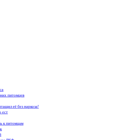
са
шних питомцев
тащил её без наркоза!
о ест
вь к питомцам
к
й