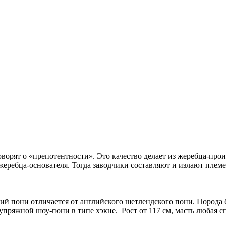
оворят о «препотентности». Это качество делает из жеребца-пр
жеребца-основателя. Тогда заводчики составляют и излают плем
й пони отличается от английского шетлендского пони. Порода б
упряжной шоу-пони в типе хэкне. Рост от 117 см, масть любая 