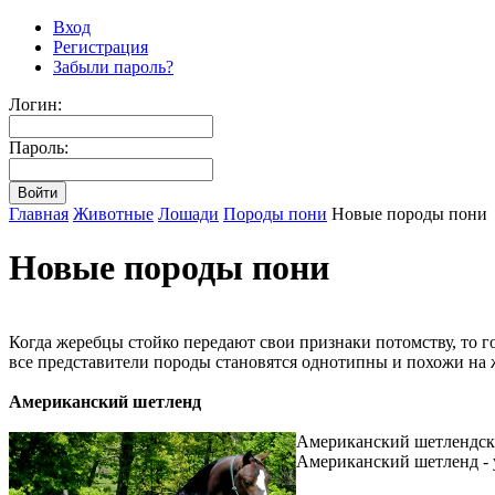
Вход
Регистрация
Забыли пароль?
Логин:
Пароль:
Главная
Животные
Лошади
Породы пони
Новые породы пони
Новые породы пони
Когда жеребцы стойко передают свои признаки потомству, то г
все представители породы становятся однотипны и похожи на 
Американский шетленд
Американский шетлендски
Американский шетленд - 