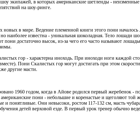
оу экипажей, в которых американские шетленды - неизменные 
пятствий на шоу-ринге.
ых новых в мире. Ведение племенной книги этого пони началось 
о наиболее известна - уникальная шоколадная. Тело лошади шок
от пони достаточно высок, из-за чего его часто называют лошад
зимы.
калистых гор - характерна иноходь. При иноходи ноги каждой с
вместе). Пони Скалистых гор могут достигать при этом скорости 
кже другие масти.
овано 1960 годом, когда в Айове родился первый жеребенок - п
- американские пони - небольшие и коренастые и щеголяют той же
ые и понятливые. Они невысоки, ростом 117-132 см, масть чубар
бучения детей верховой езде. В первый урок тренер обычно веде