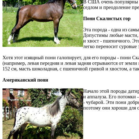
В США очень популярны ш
седлом и преодоление пре
Пони Скалистых гор
Эта порода - одна из сам
Допустимы любые масти, н
и хвост - пшеничного. Эт
легко переносит суровые 
Хотя этот изящный пони галопирует, для его породы - пони С
(например, левая передняя и левая задняя отрываются от земли 
152 см, масть шоколадная, с пшеничной гривой и хвостом, а та
Американский пони
Начало этой породы датир
и аппалуза. Его потомки 
- чубарой. Эти пони добр
поэтому они хороши для о